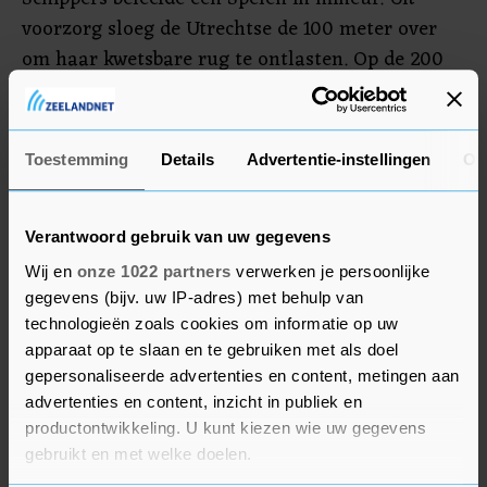
voorzorg sloeg de Utrechtse de 100 meter over
om haar kwetsbare rug te ontlasten. Op de 200
meter, haar beste afstand, miste ze duidelijk de
snelheid en strandde ze in de halve finales.
Vervolgens was er de sof in de estafette. "Hier ben
Toestemming
Details
Advertentie-instellingen
Ov
ik natuurlijk niet voor gekomen. Ik hoopte in
betere vorm te zijn, maar helaas."
Verantwoord gebruik van uw gegevens
Wij en
onze 1022 partners
verwerken je persoonlijke
Winst Jamaica
gegevens (bijv. uw IP-adres) met behulp van
Visser kon met meer tevredenheid terugkijken.
technologieën zoals cookies om informatie op uw
Ondanks een verstoorde voorbereiding door een
apparaat op te slaan en te gebruiken met als doel
gepersonaliseerde advertenties en content, metingen aan
hamstringblessure wist ze zich met een rappe
advertenties en content, inzicht in publiek en
12,63 voor de finale te plaatsen. Ze eindigde in die
productontwikkeling. U kunt kiezen wie uw gegevens
finale als vijfde.
gebruikt en met welke doelen.