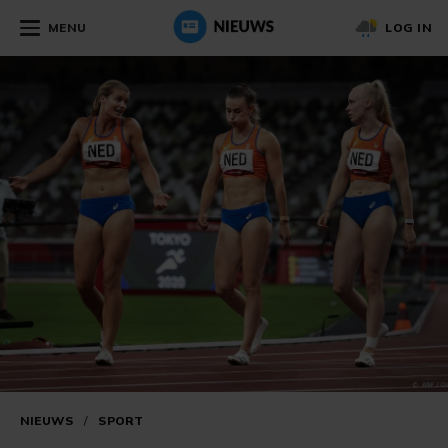
MENU
LOG IN
NIEUWS
/
SPORT