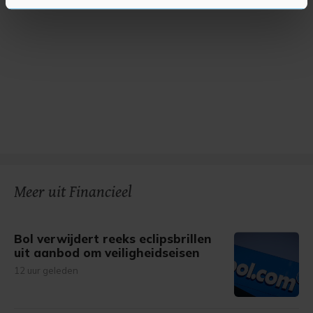
U kunt uw toestemming op elk moment wijzigen of
intrekken in de Cookieverklaring.
Met cookies werkt onze website beter en wordt jouw
bezoek makkelijker en persoonlijker. Op
onze cookiepagina kun je ons cookiebeleid bekijken en je
gemaakte keuze altijd wijzigen of intrekken.
Meer uit Financieel
Bol verwijdert reeks eclipsbrillen
uit aanbod om veiligheidseisen
12 uur geleden