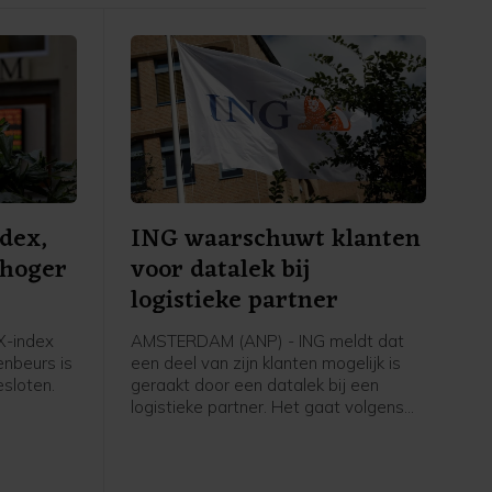
dex,
ING waarschuwt klanten
 hoger
voor datalek bij
logistieke partner
-index
AMSTERDAM (ANP) - ING meldt dat
nbeurs is
een deel van zijn klanten mogelijk is
sloten.
geraakt door een datalek bij een
logistieke partner. Het gaat volgens
ritieme
de bank om een groep klanten die met
hore een
gespaarde punten bij ING een fysiek
angen
product heeft besteld dat is