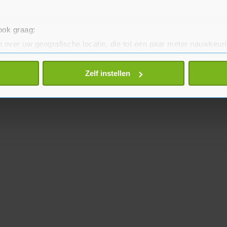
 ook graag:
 over uw geografische locatie, die tot een paar meter nauwkeuri
eren door het actief te scannen op specifieke eigenschappen (fing
onlijke gegevens worden verwerkt en stel uw voorkeuren in he
Zelf instellen
jzigen of intrekken in de Cookieverklaring.
te beter en wordt jouw bezoek makkelijker en persoonlijker. O
je gemaakte keuze altijd wijzigen of intrekken.