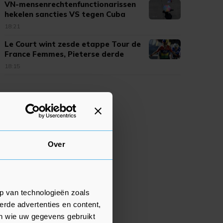
VN-mensenrechtenfunctionarissen
hekelen sancties VS tegen Cuba
18:21
Le Court wint zesde etappe Tour de
France Femmes, Pieterse derde
18:15
Over
p van technologieën zoals
erde advertenties en content,
en wie uw gegevens gebruikt