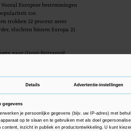
. Vooral Europese bestemmingen
opulariteit toe.
ten trokken 12 procent meer
der, vluchten binnen Europa 21
ngen naar Groot-Brittannië
Spanje (259.000). Ook Italië, de
ekenland waren populair.
chiphol kende een krimp. Er
Details
Advertentie-instellingen
 volledige vrachtvluchten, maar
ts met 3 procent.
w gegevens
erwerken je persoonlijke gegevens (bijv. uw IP-adres) met behul
apparaat op te slaan en te gebruiken met als doel gepersonalise
 content, inzicht in publiek en productontwikkeling. U kunt kiez