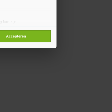
g kan zijn
erprinting)
t
detailgedeelte
in. U kunt uw
Accepteren
p onze cookiepagina kun je