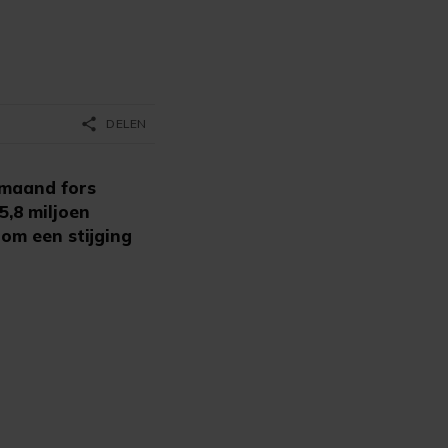
share
DELEN
 maand fors
5,8 miljoen
 om een stijging