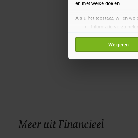
en met welke doelen.
Als u het toestaat, willen we
Informatie verzamelen
Uw apparaat identific
Lees meer over hoe uw perso
Weigeren
toestemming op elk moment wi
Met cookies werkt onze websi
ons cookiebeleid bekijken en 
Meer uit Financieel