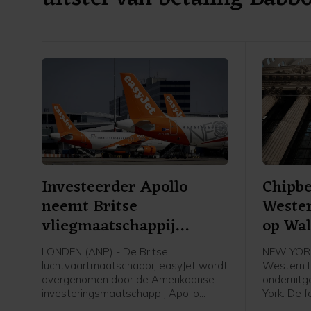
Investeerder Apollo
Chipbe
neemt Britse
Wester
vliegmaatschappij
op Wal
easyJet over
LONDEN (ANP) - De Britse
NEW YORK
luchtvaartmaatschappij easyJet wordt
Western D
overgenomen door de Amerikaanse
onderuitg
investeringsmaatschappij Apollo
York. De f
Global Management voor een bedrag
geheugen