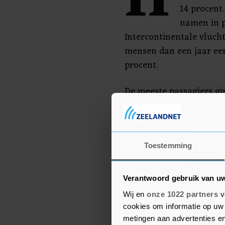
H
14 procent
namen in p
Intercontinentale vluch
mensen dan een jaar eer
procent.
De meeste passagiers gi
(269.000), gevolgd door 
Verenigde Staten en Gri
Het vrachtverkeer via S
Toestemming
waren 15 procent minder
het volume daalde slech
Verantwoord gebruik van u
Wij en
onze 1022 partners
v
cookies om informatie op uw 
metingen aan advertenties en