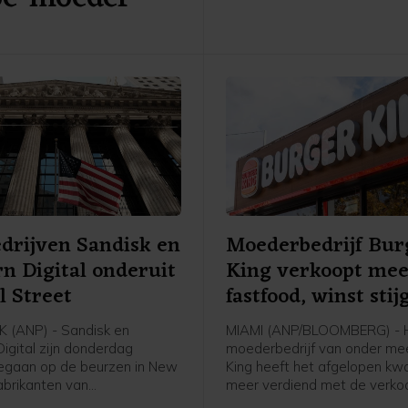
cijfers en vooruitzichten.
drijven Sandisk en
Moederbedrijf Bur
n Digital onderuit
King verkoopt me
l Street
fastfood, winst stij
 (ANP) - Sandisk en
MIAMI (ANP/BLOOMBERG) - 
igital zijn donderdag
moederbedrijf van onder me
egaan op de beurzen in New
King heeft het afgelopen kw
abrikanten van
meer verdiend met de verko
chips en
Whoppers en ander fastfood