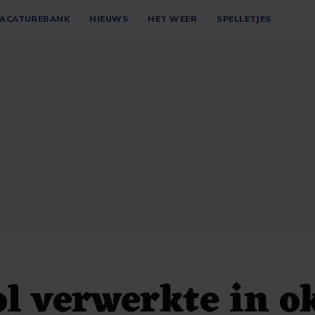
ACATUREBANK
NIEUWS
HET WEER
SPELLETJES
l verwerkte in o