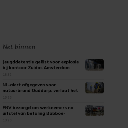
Net binnen
Jeugddetentie geëist voor explosie
bij kantoor Zuidas Amsterdam
18:32
NL-alert afgegeven voor
natuurbrand Ouddorp: verlaat het
gebied
18:28
FNV bezorgd om werknemers na
uitstel van betaling Babboe-
moeder
18:26