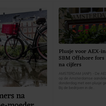
Plusje voor AEX-in
SBM Offshore fors
na cijfers
AMSTERDAM (ANP) - De AEX
op de Amsterdamse aandele
donderdag met een plusje ge
Bij de bedrijven in de
ers na
hoofdgraadmeter was de ma
oliedienstverlener SBM Offs
boe-moeder
sterke stijger na goed ontv