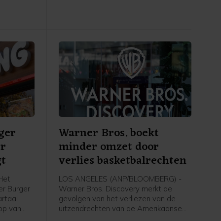
thuisbezorgd, bijvoorbeeld een koffer
of barbecue. Bankrekeningen,
betaalgegevens, spaargelden,
financiële gegevens of inloggegevens
van klanten en de systemen van ING
zouden er niet bij betrokken zijn.
ger
Warner Bros. boekt
er
minder omzet door
gt
verlies basketbalrechten
Het
LOS ANGELES (ANP/BLOOMBERG) -
er Burger
Warner Bros. Discovery merkt de
artaal
gevolgen van het verliezen van de
op van
uitzendrechten van de Amerikaanse
 van zijn
basketbalcompetitie en het uitblijven