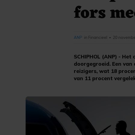
fors me
ANP
in Financieel
20 novembe
•
SCHIPHOL (ANP) - Het a
doorgegroeid. Een van 
reizigers, wat 18 proce
van 11 procent vergele