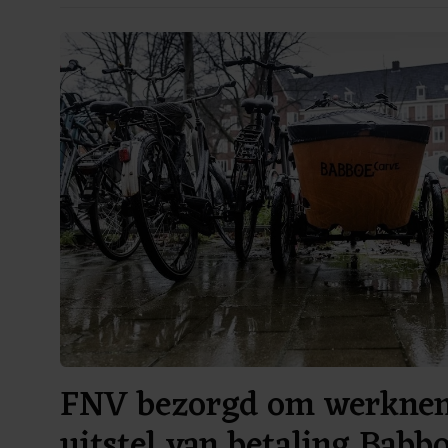
FNV bezorgd om werknem
uitstel van betaling Bab