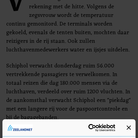
V
rekening met de hitte. Volgens de
zegsvrouw wordt de temperatuur
continu gemonitord. De terminals worden
gekoeld, evenals de tenten buiten, mochten daar
reizigers in de rij staan. Ook zullen
luchthavenmedewerkers water en ijsjes uitdelen.
Schiphol verwacht donderdag ruim 56.000
vertrekkende passagiers te verwelkomen. In
totaal reizen die dag 180.000 mensen via de
luchthaven, verdeeld over ruim 1200 vluchten. In
de aankomsthal verwacht Schiphol een "piekdag"
met een langere rij voor de paspoortcontrole en
bij de bagagebanden.