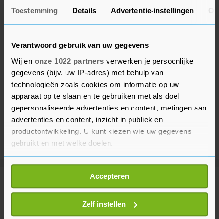
Toestemming
Details
Advertentie-instellingen
Ov
Verantwoord gebruik van uw gegevens
Wij en
onze 1022 partners
verwerken je persoonlijke
gegevens (bijv. uw IP-adres) met behulp van
technologieën zoals cookies om informatie op uw
apparaat op te slaan en te gebruiken met als doel
gepersonaliseerde advertenties en content, metingen aan
advertenties en content, inzicht in publiek en
productontwikkeling. U kunt kiezen wie uw gegevens
gebruikt en met welke doelen.
Als u het toestaat, willen we ook graag:
Accepteren
Informatie verzamelen over uw geografische
Meer uit Financieel
locatie, die tot een paar meter nauwkeurig kan zijn
Uw apparaat identificeren door het actief te
Zelf instellen
scannen op specifieke eigenschappen (fingerprinting)
Wall Street sluit hoger na