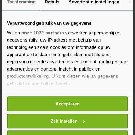
Toestemming
Details
Advertentie-instellingen
Ov
Verantwoord gebruik van uw gegevens
Wij en
onze 1022 partners
verwerken je persoonlijke
gegevens (bijv. uw IP-adres) met behulp van
technologieën zoals cookies om informatie op uw
apparaat op te slaan en te gebruiken met als doel
gepersonaliseerde advertenties en content, metingen aan
advertenties en content, inzicht in publiek en
productontwikkeling. U kunt kiezen wie uw gegevens
gebruikt en met welke doelen.
Als u het toestaat, willen we ook graag:
Meer uit Sport
Accepteren
Informatie verzamelen over uw geografische
locatie, die tot een paar meter nauwkeurig kan zijn
Uw apparaat identificeren door het actief te
Zelf instellen
Tennisser Van de Zandschulp wint
scannen op specifieke eigenschappen (fingerprinting)
na stunt weer in Montréal