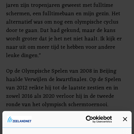
jaren zijn tropenjaren geweest met fulltime
schermen, een fulltimebaan en mijn gezin. Het
alternatief was om nog een olympische cyclus
door te gaan. Dat had gekund, maar de kans
wordt groter dat je het net niet haalt. Ik kijk er
naar uit om meer tijd te hebben voor andere
leuke dingen."
Op de Olympische Spelen van 2008 in Beijing
haalde Verwijlen de kwartfinales. Op de Spelen
van 2012 reikte hij tot de laatste zestien en in
zowel 2016 als 2020 verloor hij in de tweede
ronde van het olympisch schermtoernooi.