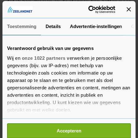
dat ik kon groeien en de stappen kon zetten naar
de renner die ik nu ben" reageert Van Gils in een
persbericht.
Toestemming
Details
Advertentie-instellingen
Ov
Verantwoord gebruik van uw gegevens
Wij en
onze 1022 partners
verwerken je persoonlijke
gegevens (bijv. uw IP-adres) met behulp van
technologieën zoals cookies om informatie op uw
apparaat op te slaan en te gebruiken met als doel
gepersonaliseerde advertenties en content, metingen aan
advertenties en content, inzicht in publiek en
productontwikkeling. U kunt kiezen wie uw gegevens
gebruikt en met welke doelen.
Als u het toestaat, willen we ook graag:
Accepteren
Informatie verzamelen over uw geografische