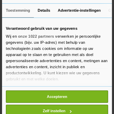
besloten voorlopig geen schepen meer te bouwen
voor Russische en Belarussische opdrachtgevers.
Toestemming
Details
Advertentie-instellingen
Ov
Een aantal schepen was al in aanbouw. Het
bedrijf zoekt voor deze kwestie naar een
oplossing.
Verantwoord gebruik van uw gegevens
Wij en
onze 1022 partners
verwerken je persoonlijke
De onderneming had voor de inval 214 mensen
gegevens (bijv. uw IP-adres) met behulp van
aan het werk in vestigingen in Cherson en
technologieën zoals cookies om informatie op uw
apparaat op te slaan en te gebruiken met als doel
Mikolajiv. De scheepsbouwer stelt dat een groot
gepersonaliseerde advertenties en content, metingen aan
aantal gezinnen de afgelopen maanden naar
advertenties en content, inzicht in publiek en
veiligere oorden zijn gebracht, waarbij de
productontwikkeling. U kunt kiezen wie uw gegevens
medewerkers op andere scheepswerven van
gebruikt en met welke doelen.
Damen in Roemenië, Polen en Nederland aan het
werk konden. Ook heeft Damen geprobeerd
Als u het toestaat, willen we ook graag:
Accepteren
achterblijvers te ondersteunen, onder andere
Informatie verzamelen over uw geografische
locatie, die tot een paar meter nauwkeurig kan zijn
door geld en spullen te sturen.
Uw apparaat identificeren door het actief te
Zelf instellen