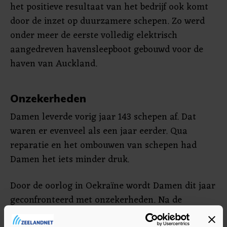
het positieve resultaat van het bedrijf ook komt
door de inzet op duurzamere schepen. Zo werd
onder meer de eerste volledig elektrisch
aangedreven havensleepboot gebouwd voor de
haven van Auckland.
Onzekerheden
Damen leverde vorig jaar 143 schepen af. Dat
waren er evenveel als een jaar eerder. Qua
reparatie en het ombouwen van schepen had
Damen het iets minder druk.
Door de oorlog in Oekraïne wordt Damen dit jaar
geconfronteerd met onzekerheden. Na de
Russische inval in Oekraïne heeft Damen