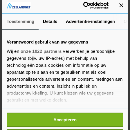
speelt sinds het seizoen 2013-2014 op het hoogste
niveau.
Toestemming
Details
Advertentie-instellingen
Ov
Verantwoord gebruik van uw gegevens
Wij en
onze 1022 partners
verwerken je persoonlijke
gegevens (bijv. uw IP-adres) met behulp van
technologieën zoals cookies om informatie op uw
apparaat op te slaan en te gebruiken met als doel
gepersonaliseerde advertenties en content, metingen aan
advertenties en content, inzicht in publiek en
productontwikkeling. U kunt kiezen wie uw gegevens
gebruikt en met welke doelen.
Als u het toestaat, willen we ook graag:
Accepteren
Informatie verzamelen over uw geografische
locatie, die tot een paar meter nauwkeurig kan zijn