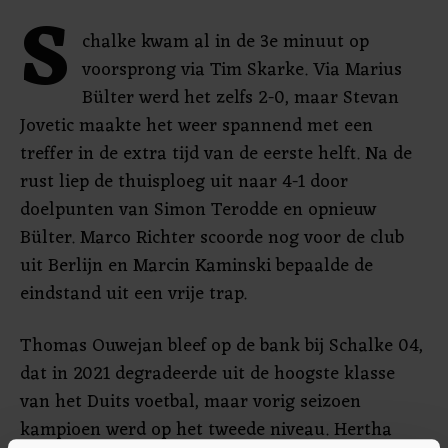
S
chalke kwam al in de 3e minuut op
voorsprong via Tim Skarke. Via Marius
Bülter werd het zelfs 2-0, maar Stevan
Jovetic maakte het weer spannend met een
treffer in de extra tijd van de eerste helft. Na de
rust liep de thuisploeg uit naar 4-1 door
doelpunten van Simon Terodde en opnieuw
Bülter. Marco Richter scoorde nog voor de club
uit Berlijn en Marcin Kaminski bepaalde de
eindstand uit een vrije trap.
Thomas Ouwejan bleef op de bank bij Schalke 04,
dat in 2021 degradeerde uit de hoogste klasse
van het Duits voetbal, maar vorig seizoen
kampioen werd op het tweede niveau. Hertha