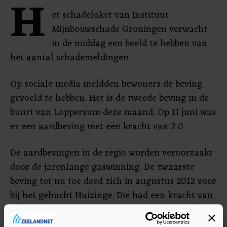
H
et schadeloket van Instituut
Mijnbouwschade Groningen verwacht
in de middag een beeld te hebben van
het aantal schademeldingen.
Op sociale media meldden bewoners de beving
gevoeld te hebben. Het is de tweede beving in de
buurt van Loppersum deze maand. Op 11 juni was
er een aardbeving met een kracht van 2.0.
De aardbevingen in de regio worden veroorzaakt
door de jarenlange gaswinning. De zwaarste
beving tot nu toe deed zich in augustus 2012 voor
bij het gehucht Huizinge. Die had een kracht van
3.6.