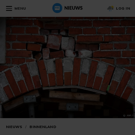
MENU
LOG IN
NIEUWS
/
BINNENLAND