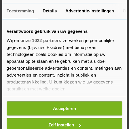
Toestemming
Details
Advertentie-instellingen
Ov
Verantwoord gebruik van uw gegevens
Wij en
onze 1022 partners
verwerken je persoonlijke
gegevens (bijv. uw IP-adres) met behulp van
technologieën zoals cookies om informatie op uw
apparaat op te slaan en te gebruiken met als doel
gepersonaliseerde advertenties en content, metingen aan
advertenties en content, inzicht in publiek en
productontwikkeling. U kunt kiezen wie uw gegevens
gebruikt en met welke doelen.
Als u het toestaat, willen we ook graag:
Accepteren
Informatie verzamelen over uw geografische
locatie, die tot een paar meter nauwkeurig kan zijn
Meer uit Binnenland
Uw apparaat identificeren door het actief te
Zelf instellen