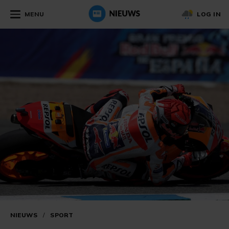
MENU
LOG IN
NIEUWS
/
SPORT