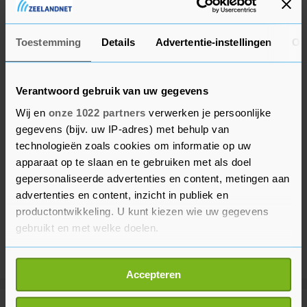
op een scooter kon terugkeren in de pits.
Toestemming
Details
Advertentie-instellingen
Ov
Verantwoord gebruik van uw gegevens
Wij en
onze 1022 partners
verwerken je persoonlijke
gegevens (bijv. uw IP-adres) met behulp van
technologieën zoals cookies om informatie op uw
apparaat op te slaan en te gebruiken met als doel
gepersonaliseerde advertenties en content, metingen aan
advertenties en content, inzicht in publiek en
productontwikkeling. U kunt kiezen wie uw gegevens
gebruikt en met welke doelen.
Als u het toestaat, willen we ook graag:
Accepteren
Informatie verzamelen over uw geografische
locatie, die tot een paar meter nauwkeurig kan zijn