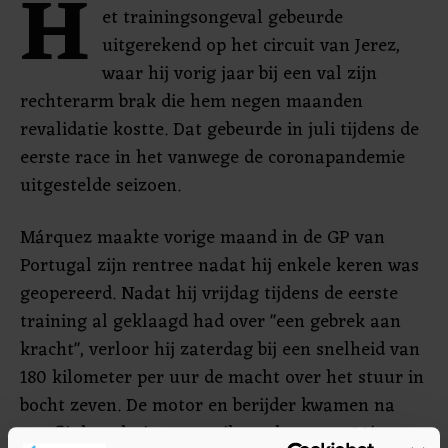
H
et trainingsongeval gebeurde
uitgerekend op het circuit van Jerez,
waar hij vorig jaar bij een val zijn
rechterarm brak die hem negen maanden
revalidatie kostte. Dat gebeurde in juli tijdens de
eerste race in het vanwege de coronapandemie
uitgestelde seizoen.
Márquez maakte vorige maand in de GP van
Portugal zijn rentree nadat hij enkele keren was
geopereerd. Nadat hij vrijdag tijdens de eerste
training al geklaagd had over "een gebrek aan
kracht", verloor hij zaterdag bij een snelheid van
180 kilometer per uur de macht over het stuur in
bocht zeven. De motor en berijder kwamen na
een flinke schuiver tot stilstand waarna Márquez