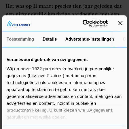
Het was op 11 maart precies tien jaar geleden dat
een uitzonderlijk krachtige aardbeving, met een
kracht van 9.0, een enorme tsunami
veroorzaakte die de oostkust van Japan trof. De
kerncentrale van Fukushima bezweek door het
Toestemming
Details
Advertentie-instellingen
Ov
natuurgeweld.
Verantwoord gebruik van uw gegevens
Wij en
onze 1022 partners
verwerken je persoonlijke
gegevens (bijv. uw IP-adres) met behulp van
technologieën zoals cookies om informatie op uw
apparaat op te slaan en te gebruiken met als doel
gepersonaliseerde advertenties en content, metingen aan
advertenties en content, inzicht in publiek en
productontwikkeling. U kunt kiezen wie uw gegevens
gebruikt en met welke doelen.