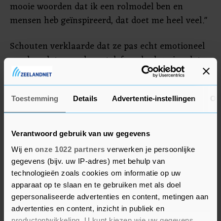
mooie woorden dat ik een rolmodel ben en
mensen heb geïnspireerd, dat doet me heel veel."
Schouten verklaarde dat ze pas echt emotioneel
werd, nadat ze op haar telefoon had gezien dat
het afscheid officieel bekend was. "Vanaf toen
kreeg ik elke keer tranen in mijn ogen, hier in
Heerenveen ook", zei ze. "Ik wil de Thialf-fans
Toestemming
Details
Advertentie-instellingen
Ov
enorm bedanken voor alles. Het heeft me heel
veel vreugde gebracht, moed en motivatie om te
Verantwoord gebruik van uw gegevens
winnen."
Wij en
onze 1022 partners
verwerken je persoonlijke
gegevens (bijv. uw IP-adres) met behulp van
technologieën zoals cookies om informatie op uw
apparaat op te slaan en te gebruiken met als doel
gepersonaliseerde advertenties en content, metingen aan
advertenties en content, inzicht in publiek en
productontwikkeling. U kunt kiezen wie uw gegevens