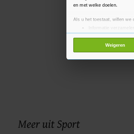
en met welke doelen.
Als u het toestaat, willen we
Informatie verzamelen
Uw apparaat identific
Lees meer over hoe uw perso
Weigeren
toestemming op elk moment wi
Met cookies werkt onze websi
ons cookiebeleid bekijken en 
Meer uit Sport