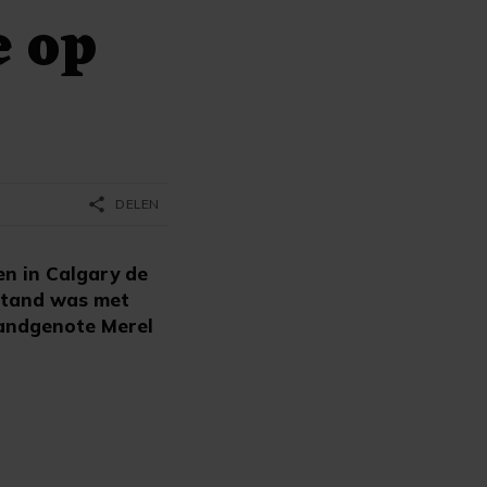
e op
share
DELEN
en in Calgary de
stand was met
 landgenote Merel