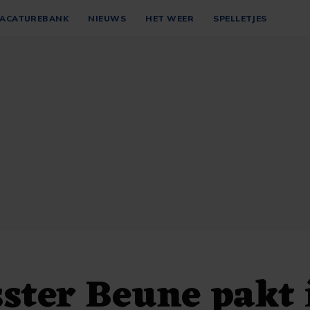
ACATUREBANK
NIEUWS
HET WEER
SPELLETJES
ster Beune pakt 