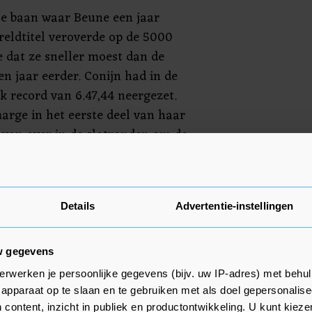
e baan waar Beune een jaar
reldtitel veroverde op de 5000
e dat ze sneller moest dan de
en jaar eerder. Conijn had in de
jk record van 6.47,44 neergezet.
rge in het eerste deel van haar
g van over in de slotronden om de
viduele zege in de wereldbeker
n. Sablikova werd derde in
Details
Advertentie-instellingen
6.57,72 de zevende tijd. Marijke
 tijd van 7.10,10 tiende.
w gegevens
erwerken je persoonlijke gegevens (bijv. uw IP-adres) met behul
apparaat op te slaan en te gebruiken met als doel gepersonalise
 content, inzicht in publiek en productontwikkeling. U kunt kiez