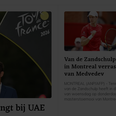
Van de Zandschulp
in Montreal verra
van Medvedev
MONTREAL (ANP/AFP) - Tenn
van de Zandschulp heeft in 
van woensdag op donderdag
masterstoernooi van Montre
engt bij UAE
verrassend gewonnen van de
vierde geplaatste Daniil Me
Van de Zandschulp versloeg