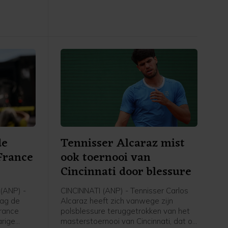
ets: 6-3
6-4.
de
Tennisser Alcaraz mist
France
ook toernooi van
Cincinnati door blessure
(ANP) -
CINCINNATI (ANP) - Tennisser Carlos
dag de
Alcaraz heeft zich vanwege zijn
France
polsblessure teruggetrokken van het
rige
masterstoernooi van Cincinnati, dat op