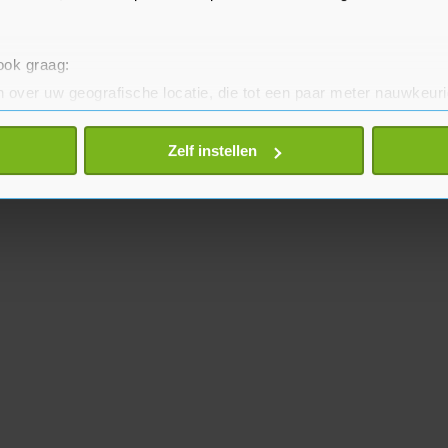
 ook graag:
 over uw geografische locatie, die tot een paar meter nauwkeuri
eren door het actief te scannen op specifieke eigenschappen (fing
onlijke gegevens worden verwerkt en stel uw voorkeuren in he
Zelf instellen
jzigen of intrekken in de Cookieverklaring.
te beter en wordt jouw bezoek makkelijker en persoonlijker. O
je gemaakte keuze altijd wijzigen of intrekken.