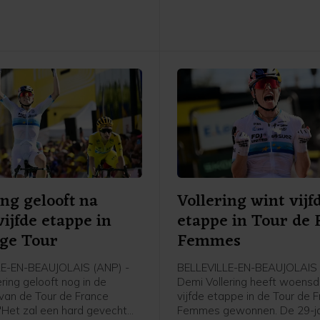
kampioen van 2021 in twee s
7-6 (5).
ing gelooft na
Vollering wint vijf
vijfde etappe in
etappe in Tour de 
ge Tour
Femmes
LE-EN-BEAUJOLAIS (ANP) -
BELLEVILLE-EN-BEAUJOLAIS 
ring gelooft nog in de
Demi Vollering heeft woens
van de Tour de France
vijfde etappe in de Tour de 
Het zal een hard gevecht
Femmes gewonnen. De 29-ja