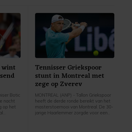
 wint
Tennisser Griekspoor
ssend
stunt in Montreal met
zege op Zverev
iser Botic
MONTREAL (ANP) - Tallon Griekspoor
de nacht
heeft de derde ronde bereikt van het
 op het
masterstoernooi van Montreal. De 30-
al
jarige Haarlemmer zorgde voor een
 als
grote verrassing door in drie sets te
dvedev.
winnen van de als eerste geplaatste
 de
Duitser Alexander Zverev: 6-7 (3) 6-2