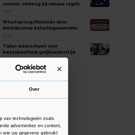
zomaar omhoog bij nieuwe regels
10:37
Winstsprong Nintendo door
Amerikaanse belastingmeevaller
10:13
Tielen waarschuwt voor
kwetsbaarheid gelijkheidsstrijd
09:33
Over
p van technologieën zoals
erde advertenties en content,
en wie uw gegevens gebruikt