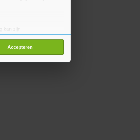
g kan zijn
erprinting)
t
detailgedeelte
in. U kunt uw
Accepteren
p onze cookiepagina kun je