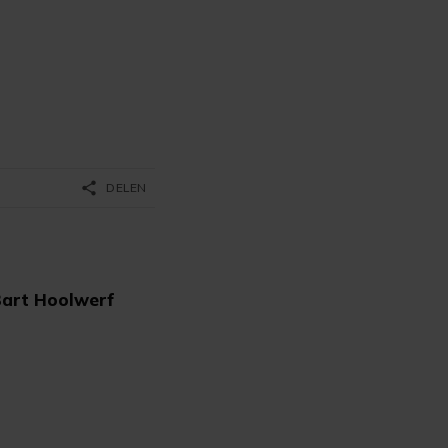
share
DELEN
Bart Hoolwerf