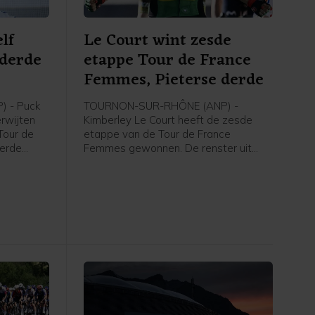
lf
Le Court wint zesde
 derde
etappe Tour de France
e
Femmes, Pieterse derde
 - Puck
TOURNON-SUR-RHÔNE (ANP) -
erwijten
Kimberley Le Court heeft de zesde
Tour de
etappe van de Tour de France
derde
Femmes gewonnen. De renster uit
rley Le
Mauritius van AG Insurance-Soudal
t zei de
was de beste in de heuvelachtige
agster na
etappe over 153,4 kilometer van
 de NOS.
Montbrison naar Tournon-sur-Rhône.
Cédrine Kerbaol uit Frankrijk werd
tweede, voor de Nederlandse
bolletjestruidraagster Puck Pieterse.