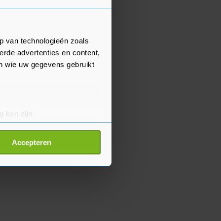
p van technologieën zoals
erde advertenties en content,
en wie uw gegevens gebruikt
g kan zijn
erprinting)
t
detailgedeelte
in. U kunt uw
Accepteren
p onze cookiepagina kun je