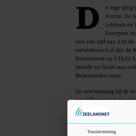
D
e zege ging
Staten. De 
Lehman en 
Europees e
met een tijd van 3.33,6
wereldrecord af dat de N
Heerenveen op 3.34,22 
tweede en Italië was oo
Nederlandse team.
De overwinning bij de v
wereldkampioen Canada. 
Weidemann en Ivanie Bl
rechtstreeks duel in 2.5
klassement won. De plo
Toestemming
derde.