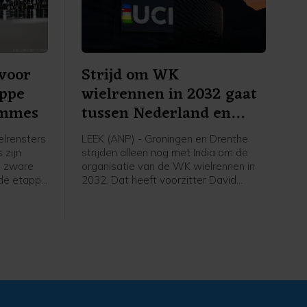
voor
Strijd om WK
appe
wielrennen in 2032 gaat
emmes
tussen Nederland en
India
lrensters
LEEK (ANP) - Groningen en Drenthe
 zijn
strijden alleen nog met India om de
n zware
organisatie van de WK wielrennen in
sde etappe
2032. Dat heeft voorzitter David
Lappartient van de internationale
53
wielerbond UCI bekendgemaakt
ne.
tijdens een interview. Eigenaar Thijs
Rondhuis van wielerorganisatie
Courage Event, een van de
organisaties achter het Nederlandse
WK-bid, is blij met het wegvallen van
concurrenten, maar ziet India als "een
van de zwaarste tegenkandidaten".