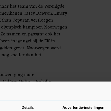
 naar het team van de Verenigde
Amerikanen Casey Dawson, Emery
Ethan Cepuran versloegen
n olympisch kampioen Noorwegen
6. Ze namen en passant ook het
oren in januari bij de EK in
hadden gezet. Noorwegen werd
k nog sneller dan het
rouwen ging naar
Valérie Maltais, Isabelle
ondin versloegen in een
4,07 Japan, dat wel het
eg van de Verenigde Staten werd
Details
Advertentie-instellingen