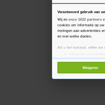
De Nederlandse schaats
Verantwoord gebruik van u
diskwalificatie in Polen
Wij en
onze 1022 partners
v
in actie in de B-groep. 
cookies om informatie op uw 
wereldbekerklassement 
metingen aan advertenties en
tijdsnelste daarachter he
en met welke doelen.
ploegachtervolging op 
Als u het toestaat, willen we
Informatie verzamelen
Uw apparaat identific
Lees meer over hoe uw perso
Weigeren
toestemming op elk moment wi
Met cookies werkt onze websi
ons cookiebeleid bekijken en 