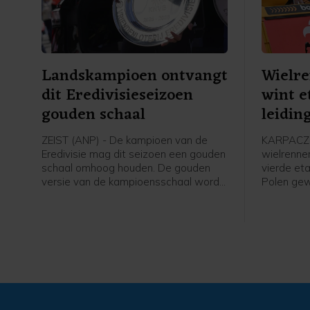
Landskampioen ontvangt
Wielr
dit Eredivisieseizoen
wint e
gouden schaal
leidin
Polen
ZEIST (ANP) - De kampioen van de
KARPACZ 
Eredivisie mag dit seizoen een gouden
wielrenne
schaal omhoog houden. De gouden
vierde et
versie van de kampioensschaal wordt
Polen ge
ter ere van het 70-jarig bestaan van
leiding i
het betaald voetbal uitgereikt door
overgenom
Eredivisie CV en de KNVB, zo meldt de
profzege 
voetbalbond.
Visma - Le
Italiaan C
Axel Laura
op 14 sec