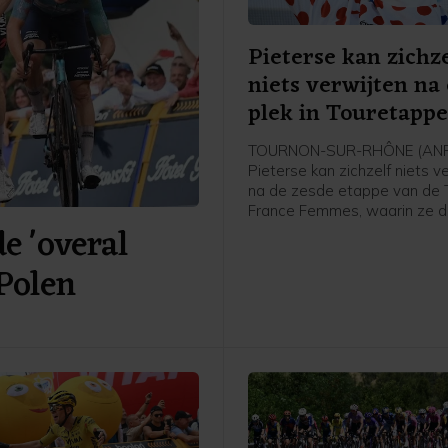
Pieterse kan zichze
niets verwijten na
plek in Touretapp
TOURNON-SUR-RHÔNE (ANP)
Pieterse kan zichzelf niets v
na de zesde etappe van de 
France Femmes, waarin ze 
 'overal
werd achter winnares Kimbe
Court en Cédrine Kerbaol. Da
 Polen
Nederlandse bolletjestruidra
afloop van de etappe tegen