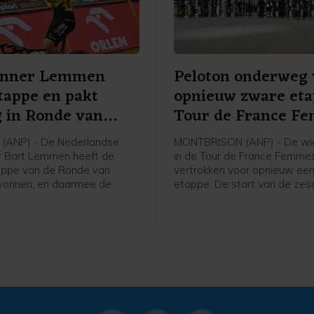
enner Lemmen
Peloton onderweg 
tappe en pakt
opnieuw zware et
g in Ronde van
Tour de France F
(ANP) - De Nederlandse
MONTBRISON (ANP) - De wie
r Bart Lemmen heeft de
in de Tour de France Femmes
appe van de Ronde van
vertrokken voor opnieuw ee
wonnen, en daarmee de
etappe. De start van de ze
n het algemeen klassement
was in het bij Lyon gelegen
en. Het is de eerste
Montbrison, de finish is na 1
voor de 30-jarige renner van
kilometer in Tournon-sur-Rhô
ase a Bike. Hij klopte de
hristian Scaroni in Karpacz.
nce uit Frankrijk werd derde
onden.