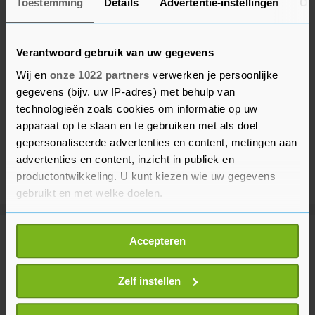
Toestemming
Details
Advertentie-instellingen
Ov
Verantwoord gebruik van uw gegevens
Wij en
onze 1022 partners
verwerken je persoonlijke
gegevens (bijv. uw IP-adres) met behulp van
technologieën zoals cookies om informatie op uw
apparaat op te slaan en te gebruiken met als doel
gepersonaliseerde advertenties en content, metingen aan
advertenties en content, inzicht in publiek en
productontwikkeling. U kunt kiezen wie uw gegevens
gebruikt en met welke doelen.
Als u het toestaat, willen we ook graag:
Meer uit Sport
Accepteren
Informatie verzamelen over uw geografische
locatie, die tot een paar meter nauwkeurig kan zijn
Uw apparaat identificeren door het actief te
Zelf instellen
Tennisser Van de Zandschulp wint
scannen op specifieke eigenschappen (fingerprinting)
na stunt weer in Montréal