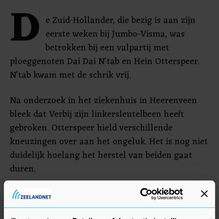
D
e Zuid-Hollander, die bezig is aan zijn
eerste weken bij Jumbo-Visma, was
betrokken bij een valpartij met
ploeggenoten Dai Dai N'tab en Hein Otterspeer.
N'tab kwam met de schrik vrij.
Na onderzoek in het ziekenhuis in Heerenveen
bleek dat Verbij zijn linkersleutelbeen heeft
gebroken. Otterspeer hield verschillende
kneuzingen over aan het ongeluk. Het is nog niet
duidelijk hoelang het herstel van beiden gaat
duren.