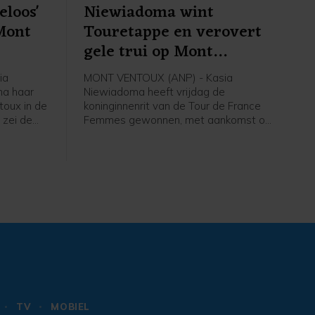
eloos'
Niewiadoma wint
Mont
Touretappe en verovert
gele trui op Mont
Ventoux
ia
MONT VENTOUX (ANP) - Kasia
na haar
Niewiadoma heeft vrijdag de
oux in de
koninginnenrit van de Tour de France
 zei de
Femmes gewonnen, met aankomst op
jdag na
de Mont Ventoux. De Poolse renster
van Canyon//Sram reed solo naar de
erste
overwinning op de bekende berg, ruim
nnares van
voor Demi Vollering. De Nederlandse
werd tweede op 1.16 minuut. De
Italiaanse Longo Borghini werd derde
op 1.42.
TV
MOBIEL