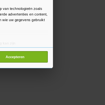
p van technologieën zoals
erde advertenties en content,
en wie uw gegevens gebruikt
g kan zijn
erprinting)
t
detailgedeelte
in. U kunt uw
Accepteren
p onze cookiepagina kun je