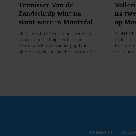
Tennisser Van de
Voller
Zandschulp wint na
na twe
stunt weer in Montréal
op Mo
MONTRÉAL (ANP) - Tennisser Botic
MONT VEN
van de Zandschulp heeft na zijn
Vollering 
verrassende overwinning op Daniil
tweede ple
Medvedev, de Russische nummer 6
de Tour d
van de wereld, opnieuw gewonnen op
Mont Vent
het masterstoernooi van Montréal. In
renster v
de derde ronde was de Nederlander
afloop va
na drie sets te sterk voor Hubert
Hurkacz uit Polen: 3-6 7-6 (4) 7-5.
PRIKBORD
VACAT