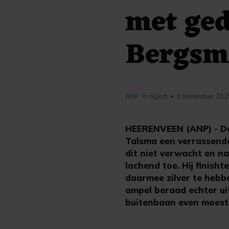
met ged
Bergsm
ANP
in Sport
1 november 2020
•
HEERENVEEN (ANP) - De 
Talsma een verrassende
dit niet verwacht en na
lachend toe. Hij finisht
daarmee zilver te hebb
ampel beraad echter ui
buitenbaan even moest 