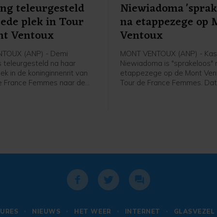
ing teleurgesteld
Niewiadoma 'sprak
ede plek in Tour
na etappezege op 
nt Ventoux
Ventoux
TOUX (ANP) - Demi
MONT VENTOUX (ANP) - Kas
is teleurgesteld na haar
Niewiadoma is "sprakeloos" 
k in de koninginnenrit van
etappezege op de Mont Vent
e France Femmes naar de
Tour de France Femmes. Dat
oux. Dat zei de Nederlandse
Poolse van Canyon//Sram vri
an FDJ United-Suez vrijdag na
afloop van de etappe in het
n de etappe tegen de NOS.
flashinterview. Het was de e
etappezege voor de Tourwi
2024.
URES
NIEUWS
HET WEER
INTERNET
GLASVEZEL