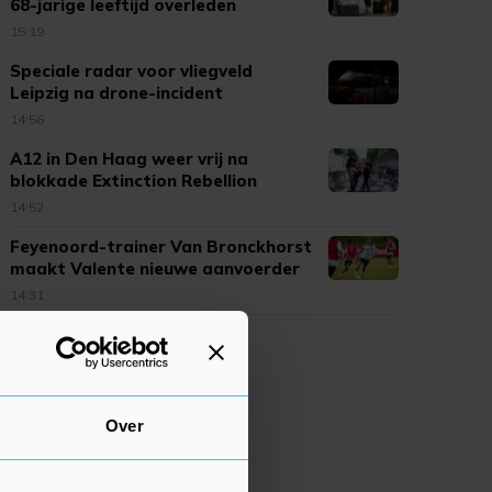
68-jarige leeftijd overleden
15:19
Speciale radar voor vliegveld
Leipzig na drone-incident
14:56
A12 in Den Haag weer vrij na
blokkade Extinction Rebellion
14:52
Feyenoord-trainer Van Bronckhorst
maakt Valente nieuwe aanvoerder
14:31
Over