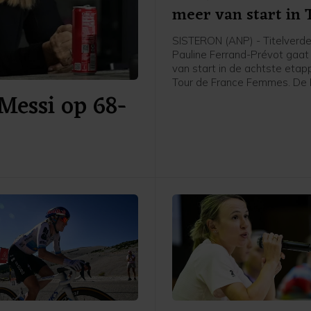
meer van start in 
SISTERON (ANP) - Titelverde
Pauline Ferrand-Prévot gaat
van start in de achtste eta
Tour de France Femmes. De 
Messi op 68-
kopvrouw van Visma-Lease a
niet helemaal fit en heeft in 
met de medische staf beslot
meer op te stappen, meldt d