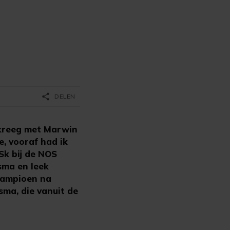
share
DELEN
 kreeg met Marwin
, vooraf had ik
Sk bij de NOS
gsma en leek
 kampioen na
sma, die vanuit de