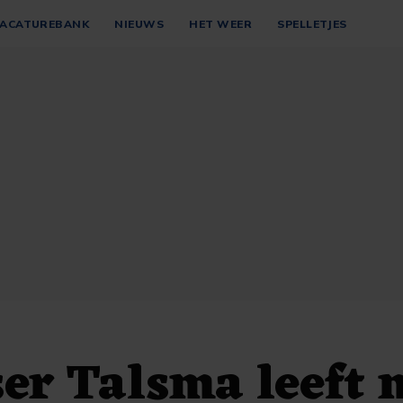
ACATUREBANK
NIEUWS
HET WEER
SPELLETJES
er Talsma leeft 