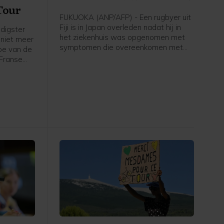
Tour
FUKUOKA (ANP/AFP) - Een rugbyer uit
Fiji is in Japan overleden nadat hij in
digster
het ziekenhuis was opgenomen met
 niet meer
symptomen die overeenkomen met
ppe van de
een ernstige zonnesteek. Het gaat om
Franse
de 26-jarige Saimoni Vunilagi, zo
 Bike is
maakte zijn club Kyushu KV uit
overleg
Fukuoka, dat uitkomt op het tweede
en niet
niveau, bekend.
e ploeg.