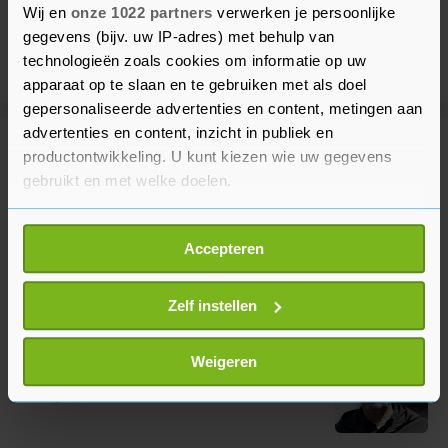
Wij en
onze 1022 partners
verwerken je persoonlijke
gegevens (bijv. uw IP-adres) met behulp van
technologieën zoals cookies om informatie op uw
apparaat op te slaan en te gebruiken met als doel
gepersonaliseerde advertenties en content, metingen aan
advertenties en content, inzicht in publiek en
Meer uit Sport
productontwikkeling. U kunt kiezen wie uw gegevens
gebruikt en met welke doelen.
KNVB voert nieuwe spelregels
Als u het toestaat, willen we ook graag:
door voor meer tempo in de
Accepteren
Informatie verzamelen over uw geografische
wedstrijd
locatie, die tot een paar meter nauwkeurig kan zijn
2 uur geleden
Uw apparaat identificeren door het actief te
Zelf instellen
scannen op specifieke eigenschappen (fingerprinting)
Van 't Schip bondscoach van
Lees meer over hoe uw persoonlijke gegevens worden
Weigeren
Kazachstan
verwerkt en stel uw voorkeuren in het
detailgedeelte
in.
2 uur geleden
U kunt uw toestemming op elk moment wijzigen of
intrekken in de Cookieverklaring.