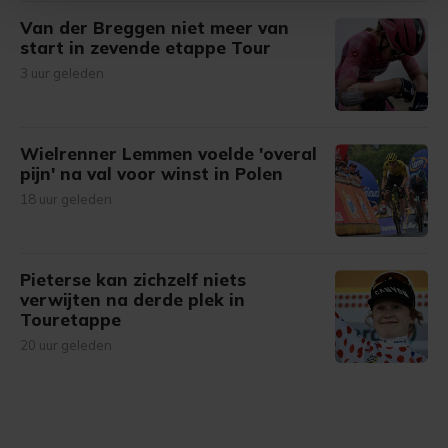
Van der Breggen niet meer van
Met cookies werkt onze website beter en wordt jouw
start in zevende etappe Tour
bezoek makkelijker en persoonlijker. Op
3 uur geleden
onze cookiepagina kun je ons cookiebeleid bekijken en je
gemaakte keuze altijd wijzigen of intrekken.
Wielrenner Lemmen voelde 'overal
pijn' na val voor winst in Polen
18 uur geleden
Pieterse kan zichzelf niets
verwijten na derde plek in
Touretappe
20 uur geleden