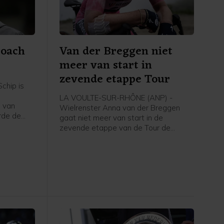
coach
Van der Breggen niet
meer van start in
zevende etappe Tour
chip is
LA VOULTE-SUR-RHÔNE (ANP) -
 van
Wielrenster Anna van der Breggen
rde de
gaat niet meer van start in de
zevende etappe van de Tour de
g, zo
France Femmes. Haar ploeg SD Worx-
dia.
Protime meldt dat de 36-jarige renster
de Tour verlaat en rust neemt.