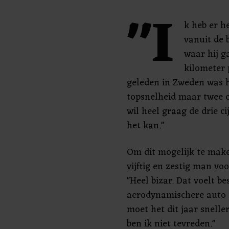
"I
k heb er he
vanuit de 
waar hij g
kilometer 
geleden in Zweden was h
topsnelheid maar twee ci
wil heel graag de drie ci
het kan."
Om dit mogelijk te make
vijftig en zestig man v
"Heel bizar. Dat voelt be
aerodynamischere auto o
moet het dit jaar snelle
ben ik niet tevreden."