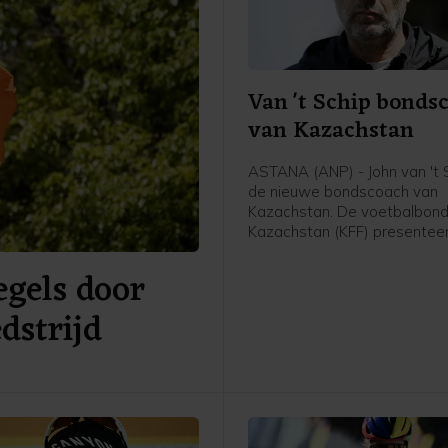
Van 't Schip bonds
van Kazachstan
ASTANA (ANP) - John van 't S
de nieuwe bondscoach van
Kazachstan. De voetbalbond
Kazachstan (KFF) presentee
62-jarige Nederlandse oud-
gels door
international en trainer vrijda
meldde de bond op social me
dstrijd