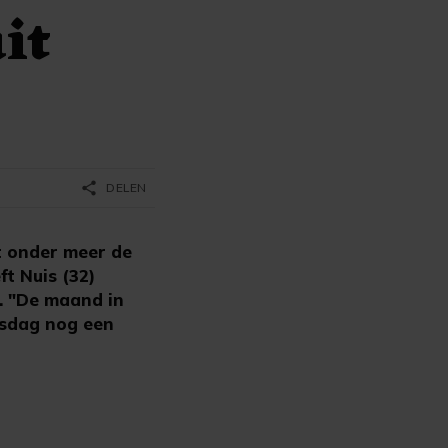
it
share
DELEN
t onder meer de
t Nuis (32)
". "De maand in
nsdag nog een