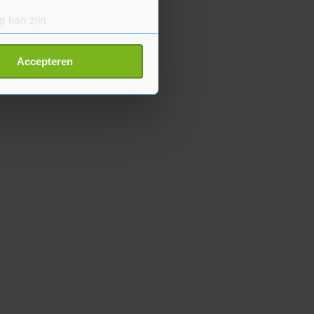
g kan zijn
erprinting)
t
detailgedeelte
in. U kunt uw
Accepteren
p onze cookiepagina kun je