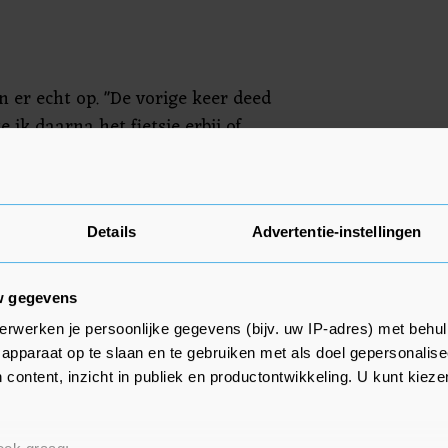
n er echt op. "De vorige keer deed
 ik daarna het fietsje erbij of
ool. Maar ik heb in ieder geval
plichtingen." In mei begint de
uwe jaargang voor Nuis bij Team
onder zijn gestopte ploeggenote
Details
Advertentie-instellingen
 ik haar missen. Op menselijk
ioneel gezien. Maar ze heeft
w gegevens
 in de buurt, hoor’."
erwerken je persoonlijke gegevens (bijv. uw IP-adres) met behul
apparaat op te slaan en te gebruiken met als doel gepersonalise
jaar door te willen rijden, tot de
 content, inzicht in publiek en productontwikkeling. U kunt kiez
. "Dat is echt mijn doel." Hoe zijn
gt hij nog niet te weten. "Ik ben