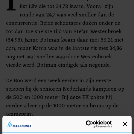
I
Est Liiv die tot 34,78 kwam. Vooral zijn
ronde van 24,7 was veel sneller dan de
concurrentie. Beide schaatsers doken onder de
tot dan toe snelste tijd van Stefan Westenbroek
(34,93). Janno Botman kwam daar met 35,21 niet
aan, maar Kania was in de laatste rit met 34,86
nog net wat sneller waardoor Westenbroek
vierde werd. Botman eindigde als negende.
De Boo werd een week eerder in zijn eerste
seizoen bij de senioren Nederlands kampioen op
de 500 en 1000 meter. Bij deze EK pakte hij
eerder zilver op de 1000 meter en brons op de
teamsprint.