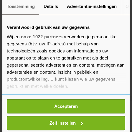
Toestemming
Details
Advertentie-instellingen
Ov
Verantwoord gebruik van uw gegevens
Wij en
onze 1022 partners
verwerken je persoonlijke
gegevens (bijv. uw IP-adres) met behulp van
technologieën zoals cookies om informatie op uw
apparaat op te slaan en te gebruiken met als doel
gepersonaliseerde advertenties en content, metingen aan
advertenties en content, inzicht in publiek en
productontwikkeling. U kunt kiezen wie uw gegevens
gebruikt en met welke doelen.
Als u het toestaat, willen we ook graag:
Accepteren
Informatie verzamelen over uw geografische
Meer uit Sport
locatie, die tot een paar meter nauwkeurig kan zijn
Uw apparaat identificeren door het actief te
Zelf instellen
scannen op specifieke eigenschappen (fingerprinting)
Vollering teleurgesteld na tweede