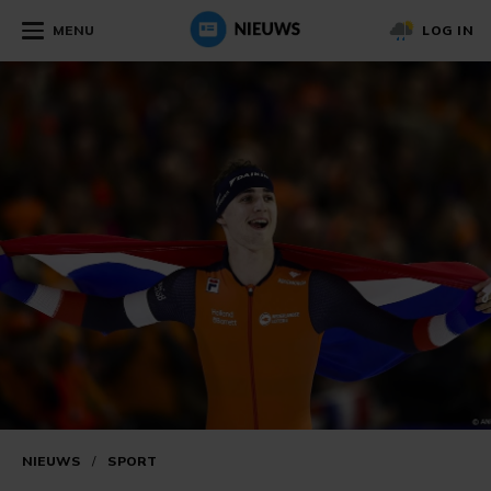
MENU
LOG IN
NIEUWS
/
SPORT