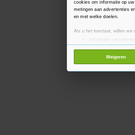
cookies om informatie op uw 
metingen aan advertenties en
en met welke doelen.
Als u het toestaat, willen we
Informatie verzamelen
Uw apparaat identific
Lees meer over hoe uw perso
Weigeren
toestemming op elk moment wi
Met cookies werkt onze websi
ons cookiebeleid bekijken en 