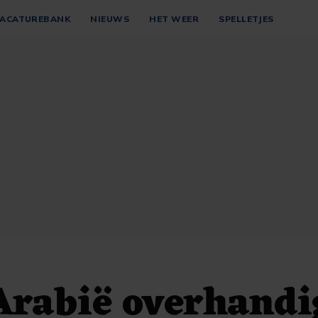
ACATUREBANK
NIEUWS
HET WEER
SPELLETJES
Arabië overhandi