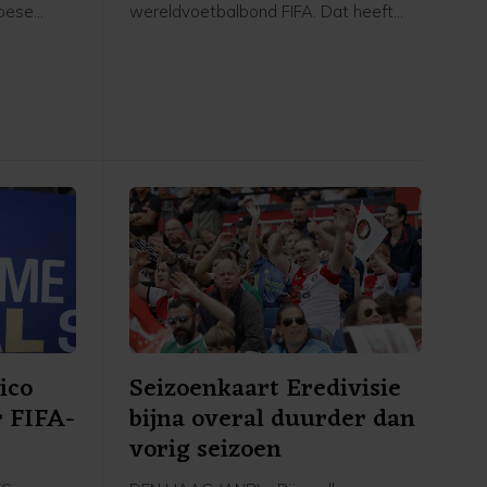
opese
wereldvoetbalbond FIFA. Dat heeft
ies.
voorzitter Lise Klaveness, al jaren een
er van
van de felste critici van de FIFA-baas,
et van de
gezegd na een bijeenkomst van de
ianni
verschillende partijen uit het Noorse
ese
voetbal.
n aan hun
t beste is
ekent dat
oeten
beuren",
 een
euw-
ico
Seizoenkaart Eredivisie
r FIFA-
bijna overal duurder dan
vorig seizoen