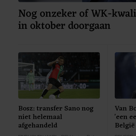
Nog onzeker of WK-kwalif
in oktober doorgaan
Bosz: transfer Sano nog
Van B
niet helemaal
'een e
afgehandeld
België 