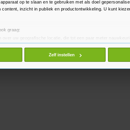
apparaat op te slaan en te gebruiken met als doel gepersonalise
 content, inzicht in publiek en productontwikkeling. U kunt kiez
 ook graag:
 over uw geografische locatie, die tot een paar meter nauwkeuri
eren door het actief te scannen op specifieke eigenschappen (fing
onlijke gegevens worden verwerkt en stel uw voorkeuren in he
Zelf instellen
jzigen of intrekken in de Cookieverklaring.
te beter en wordt jouw bezoek makkelijker en persoonlijker. O
je gemaakte keuze altijd wijzigen of intrekken.