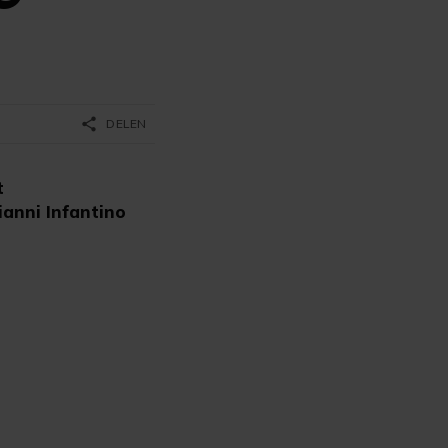
share
DELEN
t
ianni Infantino