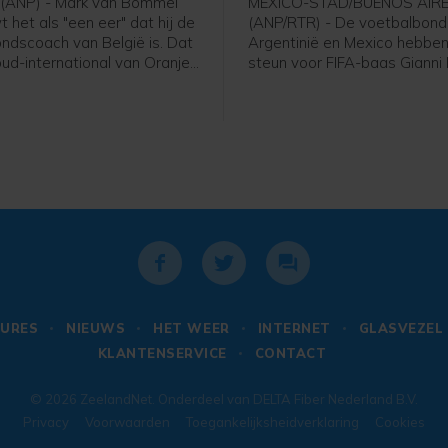
(ANP) - Mark van Bommel
MEXICO-STAD/BUENOS AIR
het als "een eer" dat hij de
(ANP/RTR) - De voetbalbond
ndscoach van België is. Dat
Argentinië en Mexico hebben
oud-international van Oranje
steun voor FIFA-baas Gianni 
 zijn presentatie bij de
uitgesproken. De voorzitter l
voetbalbond. "Ik ben heel
altijd onder vuur ondanks het
t ik hier zit. Deze uitdaging
van het omstreden
ij", zei de 49-jarige Van
commercialiseringsplan en d
Dit is een baan die iedereen
woensdag gemaakte excuse
 er ook niet over getwijfeld."
URES
NIEUWS
HET WEER
INTERNET
GLASVEZEL
KLANTENSERVICE
CONTACT
© 2026
ZeelandNet
. Onderdeel van
DELTA Fiber Nederland B.V.
Privacy
Voorwaarden
Toegankelijksheidverklaring
Cookies