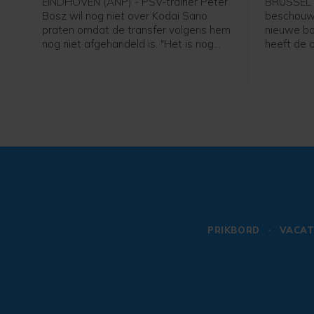
EINDHOVEN (ANP) - PSV-trainer Peter
BRUSSEL 
Bosz wil nog niet over Kodai Sano
beschouwt 
praten omdat de transfer volgens hem
nieuwe bo
nog niet afgehandeld is. "Het is nog
heeft de 
niet helemaal rond. Zolang hij niet mijn
gezegd bij
speler is, praat ik niet over hem", zei
Belgische 
Peter Bosz in aanloop naar de eerste
erg blij da
wedstrijd van PSV zaterdag thuis
past bij m
tegen Fortuna Sittard.
Bommel. "
wil. Ik heb
PRIKBORD
VACAT