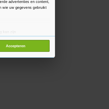
erde advertenties en content,
en wie uw gegevens gebruikt
g kan zijn
erprinting)
t
detailgedeelte
in. U kunt uw
Accepteren
p onze cookiepagina kun je