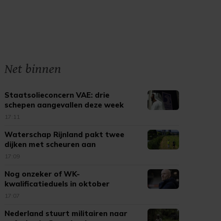
Net binnen
Staatsolieconcern VAE: drie
schepen aangevallen deze week
17:11
Waterschap Rijnland pakt twee
dijken met scheuren aan
17:09
Nog onzeker of WK-
kwalificatieduels in oktober
doorgaan
17:07
Nederland stuurt militairen naar