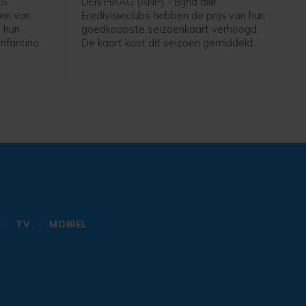
ES
DEN HAAG (ANP) - Bijna alle
en van
Eredivisieclubs hebben de prijs van hun
 hun
goedkoopste seizoenkaart verhoogd.
Infantino
De kaart kost dit seizoen gemiddeld
igt nog
266 euro, iets meer dan vorig jaar. Dat
 intrekken
blijkt uit een analyse van het ANP op
basis van een rondvraag langs alle
e
clubs.
s.
TV
MOBIEL