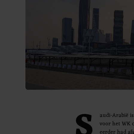
S
audi-Arabië i
voor het WK o
eerder had af