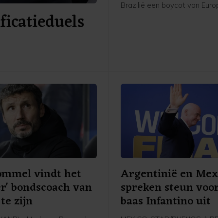
Brazilië een boycot van Eur
icatieduels
speelsters van FIFA-competit
Daarmee schaart de speelst
Chelsea zich achter het verz
UEFA tegen FIFA-voorzitter G
Infantino. "Ik denk dat Europ
speelsters zullen vasthoude
overtuigingen. En aan wat he
voor onze sport. Als dat bet
we sommige competities m
boycotten, dan moet dat ge
aldus Bronze in aanloop van
oefenduel met Chelsea in Ni
Zeeland tegen Auckland.
ommel vindt het
Argentinië en Mex
er' bondscoach van
spreken steun voo
te zijn
baas Infantino uit