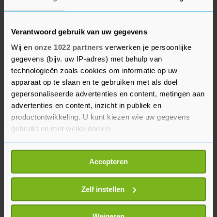
moederland!"
Verantwoord gebruik van uw gegevens
Buitenland
Wij en
onze 1022 partners
verwerken je persoonlijke
gegevens (bijv. uw IP-adres) met behulp van
Het succes van het satirische item valt ook op in
technologieën zoals cookies om informatie op uw
het buitenland. Belgische, Italiaanse,
apparaat op te slaan en te gebruiken met als doel
Amerikaanse en Duitse media maken er al
gepersonaliseerde advertenties en content, metingen aan
melding van. In het verleden had Lubach, die
advertenties en content, inzicht in publiek en
toen nog het programma Zondag met Lubach
productontwikkeling. U kunt kiezen wie uw gegevens
maakte, een grote hit met het America First,
gebruikt en met welke doelen.
Netherlands Second-filmpje. Deze werd zelfs
Als u het toestaat, willen we ook graag:
tientallen miljoenen keren bekeken.
Accepteren
Informatie verzamelen over uw geografische
locatie, die tot een paar meter nauwkeurig kan zijn
Uw apparaat identificeren door het actief te
Zelf instellen
scannen op specifieke eigenschappen (fingerprinting)
Lees meer over hoe uw persoonlijke gegevens worden
Weigeren