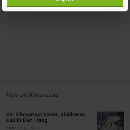
verwerkt en stel uw voorkeuren in het
detailgedeelte
in.
U kunt uw toestemming op elk moment wijzigen of
intrekken in de Cookieverklaring.
Met cookies werkt onze website beter en wordt jouw
bezoek makkelijker en persoonlijker. Op
onze cookiepagina kun je ons cookiebeleid bekijken en je
gemaakte keuze altijd wijzigen of intrekken.
Meer uit Binnenland
XR: klimaatactivisten blokkeren
A12 in Den Haag
8 minuten geleden