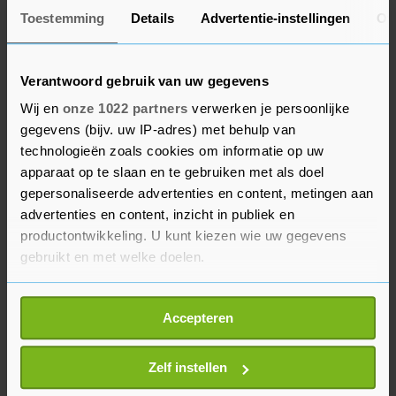
Toestemming
Details
Advertentie-instellingen
Ov
Inmiddels bestaat het CFV niet meer en is het
Waarborgfonds Sociale Woningbouw de partij die
Verantwoord gebruik van uw gegevens
over de lening beslist. Namens het ministerie van
Wij en
onze 1022 partners
verwerken je persoonlijke
Binnenlandse Zaken stemde die organisatie in
gegevens (bijv. uw IP-adres) met behulp van
met het omzetten van de lening in de gift.
technologieën zoals cookies om informatie op uw
apparaat op te slaan en te gebruiken met als doel
De opsplitsing van Vestia gaat per 1 januari 2023
gepersonaliseerde advertenties en content, metingen aan
in. Dan gaan de activiteiten van Vestia in
advertenties en content, inzicht in publiek en
Rotterdam, Den Haag en Delft-Zoetermeer alle
productontwikkeling. U kunt kiezen wie uw gegevens
drie zelfstandig verder. Bovendien helpen de
gebruikt en met welke doelen.
andere corporaties met het verlichten van de
Als u het toestaat, willen we ook graag:
lasten door goedkope leningen te ruilen met
Accepteren
Informatie verzamelen over uw geografische
relatief dure van Vestia.
locatie, die tot een paar meter nauwkeurig kan zijn
Uw apparaat identificeren door het actief te
Zelf instellen
scannen op specifieke eigenschappen (fingerprinting)