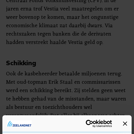
Centraal Fonds Volkshuisvesting (CFV). In de
jaren erna trof Vestia veel maatregelen om er
weer bovenop te komen, maar het ongunstige
economische klimaat zat daarbij dwars. Via
rechtszaken tegen banken die de derivaten
hadden verstrekt haalde Vestia geld op.
Schikking
Ook de kasbeheerder betaalde miljoenen terug.
Met oud-topman Erik Staal en commissarissen
werd een schikking bereikt. Zij stelden geen weet
te hebben gehad van de misstanden, maar waren
als bestuur en toezichthouders wel
verantwoordelijk. Dat alles bij elkaar was echter
niet voldoende om de ruim 2,5 miljard euro aan
schulden op te lossen.