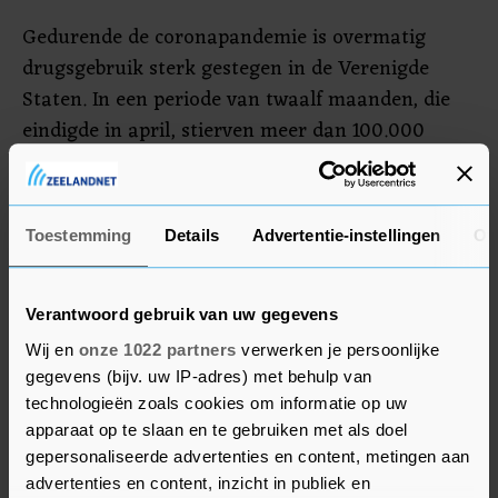
Gedurende de coronapandemie is overmatig
drugsgebruik sterk gestegen in de Verenigde
Staten. In een periode van twaalf maanden, die
eindigde in april, stierven meer dan 100.000
Amerikanen door een overdosis medicijnen of
drugs. Een absoluut record. Volgens de overheid,
die de cijfers nader aan het onderzoeken is, lijkt
Toestemming
Details
Advertentie-instellingen
Ov
het om een stijging van 30 procent te gaan ten
opzichte van het jaar ervoor. In San Francisco
kwamen vorig jaar 711 mensen om door een
Verantwoord gebruik van uw gegevens
drugsoverdosis, ook een record.
Wij en
onze 1022 partners
verwerken je persoonlijke
gegevens (bijv. uw IP-adres) met behulp van
technologieën zoals cookies om informatie op uw
apparaat op te slaan en te gebruiken met als doel
gepersonaliseerde advertenties en content, metingen aan
advertenties en content, inzicht in publiek en