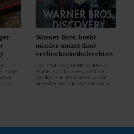
ger
Warner Bros. boekt
er
minder omzet door
gt
verlies basketbalrechten
Het
LOS ANGELES (ANP/BLOOMBERG) -
er Burger
Warner Bros. Discovery merkt de
artaal
gevolgen van het verliezen van de
op van
uitzendrechten van de Amerikaanse
 van zijn
basketbalcompetitie en het uitblijven
ant Brands
van groot filmsucces. Het
 de eerste
moederbedrijf van onder meer HBO,
 en winst,
TNT en CNN heeft het afgelopen
bij
kwartaal minder omzet geboekt dan in
dezelfde periode een jaar geleden.