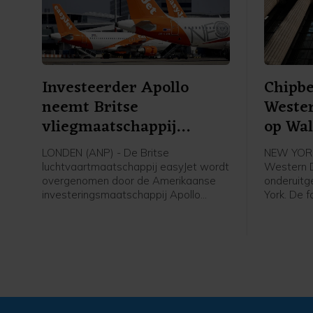
Investeerder Apollo
Chipbe
neemt Britse
Wester
vliegmaatschappij
op Wal
easyJet over
LONDEN (ANP) - De Britse
NEW YORK
luchtvaartmaatschappij easyJet wordt
Western D
overgenomen door de Amerikaanse
onderuitg
investeringsmaatschappij Apollo
York. De f
Global Management voor een bedrag
geheugen
van 5,7 miljard pond, omgerekend ruim
dataopsl
6,6 miljard euro. Apollo betaalt 7,15
afgelopen
pond per aandeel in contanten voor
zaken doo
easyJet.
datacente
intelligen
beide bedr
kwartaal 