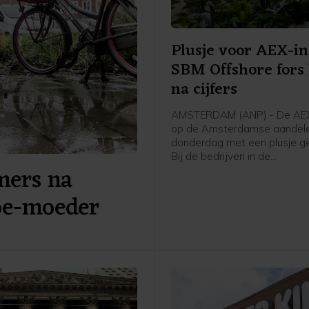
Plusje voor AEX-in
SBM Offshore fors
na cijfers
AMSTERDAM (ANP) - De AEX
op de Amsterdamse aandele
donderdag met een plusje ge
Bij de bedrijven in de
ers na
hoofdgraadmeter was de ma
oliedienstverlener SBM Offs
boe-moeder
sterke stijger na goed ontv
cijfers en vooruitzichten.