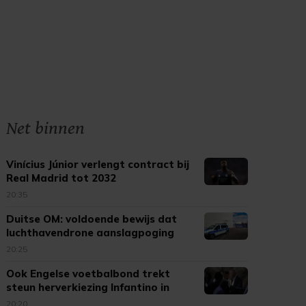
Net binnen
Vinícius Júnior verlengt contract bij
Real Madrid tot 2032
20:35
Duitse OM: voldoende bewijs dat
luchthavendrone aanslagpoging
was
20:25
Ook Engelse voetbalbond trekt
steun herverkiezing Infantino in
20:20