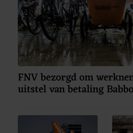
FNV bezorgd om werknem
uitstel van betaling Bab