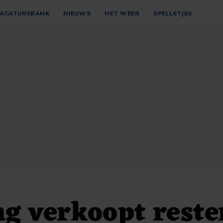
ACATUREBANK
NIEUWS
HET WEER
SPELLETJES
g verkoopt reste