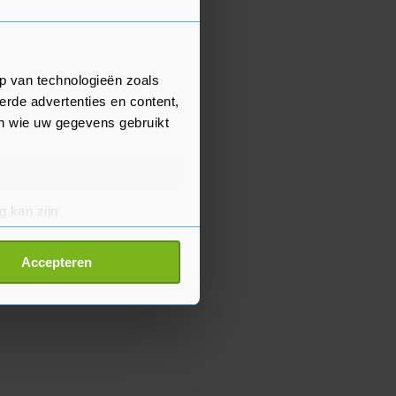
p van technologieën zoals
erde advertenties en content,
en wie uw gegevens gebruikt
g kan zijn
erprinting)
t
detailgedeelte
in. U kunt uw
Accepteren
p onze cookiepagina kun je