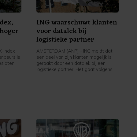
dex,
ING waarschuwt klanten
 hoger
voor datalek bij
logistieke partner
-index
AMSTERDAM (ANP) - ING meldt dat
nbeurs is
een deel van zijn klanten mogelijk is
sloten.
geraakt door een datalek bij een
logistieke partner. Het gaat volgens
ritieme
de bank om een groep klanten die met
hore een
gespaarde punten bij ING een fysiek
angen
product heeft besteld dat is
thuisbezorgd, bijvoorbeeld een koffer
of barbecue. Bankrekeningen,
betaalgegevens, spaargelden,
financiële gegevens of inloggegevens
van klanten en de systemen van ING
zouden er niet bij betrokken zijn.