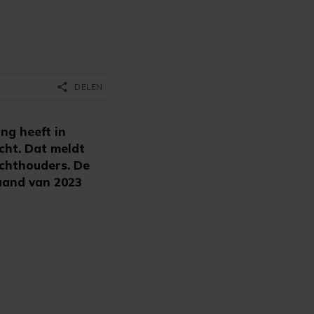
share
DELEN
g heeft in
cht. Dat meldt
ichthouders. De
aand van 2023