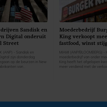
drijven Sandisk en
Moederbedrijf Bur
n Digital onderuit
King verkoopt me
l Street
fastfood, winst stij
 (ANP) - Sandisk en
MIAMI (ANP/BLOOMBERG) - 
igital zijn donderdag
moederbedrijf van onder me
egaan op de beurzen in New
King heeft het afgelopen kw
abrikanten van
meer verdiend met de verko
chips en
Whoppers en ander fastfood
agapparatuur deden
ketens. Het bedrijf, Restaur
 kwartaal opnieuw goede
International (RBI), boekte in
r de sterke groei van
helft van dit jaar meer omzet
rs voor kunstmatige
mede door goede resultaten 
tie (AI). De vooruitzichten van
Burger King.
ijven voor het huidige
voldeden echter niet aan de