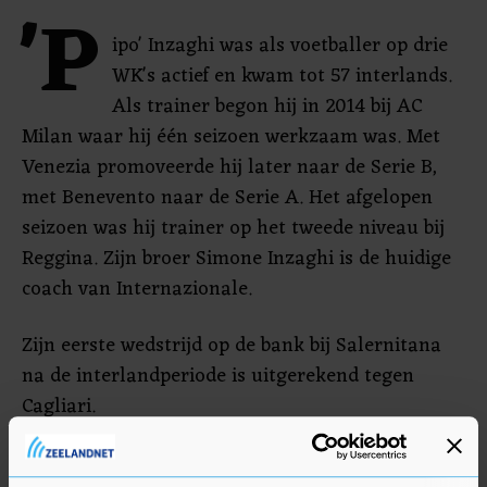
'P
ipo' Inzaghi was als voetballer op drie
WK's actief en kwam tot 57 interlands.
Als trainer begon hij in 2014 bij AC
Milan waar hij één seizoen werkzaam was. Met
Venezia promoveerde hij later naar de Serie B,
met Benevento naar de Serie A. Het afgelopen
seizoen was hij trainer op het tweede niveau bij
Reggina. Zijn broer Simone Inzaghi is de huidige
coach van Internazionale.
Zijn eerste wedstrijd op de bank bij Salernitana
na de interlandperiode is uitgerekend tegen
Cagliari.