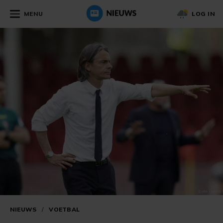
MENU
LOG IN
NIEUWS
/
VOETBAL