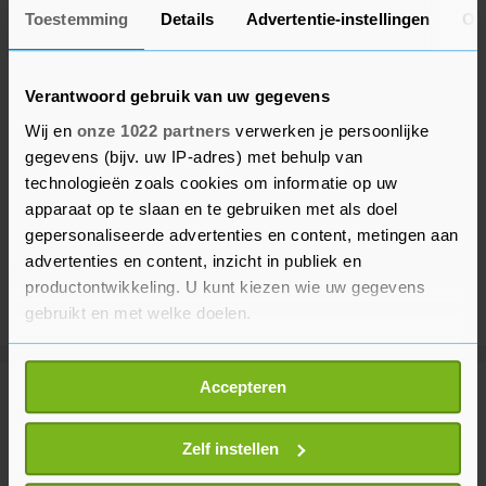
Toestemming
Details
Advertentie-instellingen
Ov
Verantwoord gebruik van uw gegevens
Wij en
onze 1022 partners
verwerken je persoonlijke
gegevens (bijv. uw IP-adres) met behulp van
technologieën zoals cookies om informatie op uw
apparaat op te slaan en te gebruiken met als doel
gepersonaliseerde advertenties en content, metingen aan
advertenties en content, inzicht in publiek en
productontwikkeling. U kunt kiezen wie uw gegevens
gebruikt en met welke doelen.
Als u het toestaat, willen we ook graag:
Accepteren
Informatie verzamelen over uw geografische
Meer uit Voetbal
locatie, die tot een paar meter nauwkeurig kan zijn
Uw apparaat identificeren door het actief te
Zelf instellen
scannen op specifieke eigenschappen (fingerprinting)
Excelsior wint openingsduel