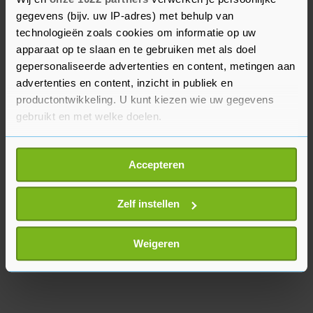
Over de ruzie over de exportbeperking voor
gegevens (bijv. uw IP-adres) met behulp van
chipmachinemaker ASML wilde Rutte weinig
technologieën zoals cookies om informatie op uw
kwijt. Xi verklaarde dat dat soort maatregelen
apparaat op te slaan en te gebruiken met als doel
gepersonaliseerde advertenties en content, metingen aan
niks opleveren en tot confrontaties kunnen
advertenties en content, inzicht in publiek en
leiden.
productontwikkeling. U kunt kiezen wie uw gegevens
gebruikt en met welke doelen.
Als u het toestaat, willen we ook graag:
Accepteren
Informatie verzamelen over uw geografische
locatie, die tot een paar meter nauwkeurig kan zijn
Uw apparaat identificeren door het actief te
Zelf instellen
scannen op specifieke eigenschappen (fingerprinting)
Lees meer over hoe uw persoonlijke gegevens worden
Weigeren
verwerkt en stel uw voorkeuren in het
detailgedeelte
in.
U kunt uw toestemming op elk moment wijzigen of
intrekken in de Cookieverklaring.