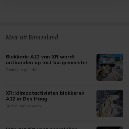
Met cookies werkt onze website beter en wordt jouw
bezoek makkelijker en persoonlijker. Op
onze cookiepagina kun je ons cookiebeleid bekijken en je
gemaakte keuze altijd wijzigen of intrekken.
Meer uit Binnenland
Blokkade A12 van XR wordt
ontbonden op last burgemeester
7 minuten geleden
XR: klimaatactivisten blokkeren
A12 in Den Haag
56 minuten geleden