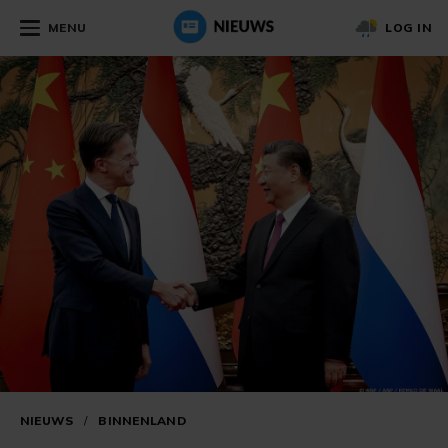
MENU
LOG IN
NIEUWS
/
BINNENLAND