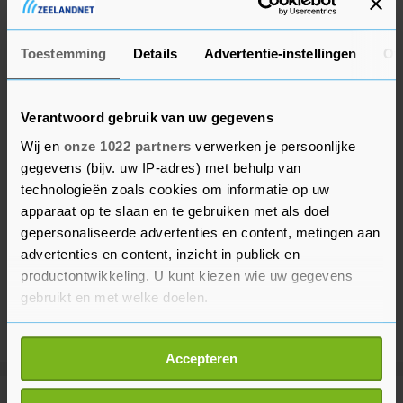
akkoord" kan worden bereikt.
Toestemming
Details
Advertentie-instellingen
Ov
Verantwoord gebruik van uw gegevens
Wij en
onze 1022 partners
verwerken je persoonlijke
gegevens (bijv. uw IP-adres) met behulp van
technologieën zoals cookies om informatie op uw
apparaat op te slaan en te gebruiken met als doel
gepersonaliseerde advertenties en content, metingen aan
advertenties en content, inzicht in publiek en
productontwikkeling. U kunt kiezen wie uw gegevens
gebruikt en met welke doelen.
Als u het toestaat, willen we ook graag:
Accepteren
Informatie verzamelen over uw geografische
locatie, die tot een paar meter nauwkeurig kan zijn