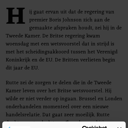
H
ij gaat ervan uit dat de regering van
premier Boris Johnson zich aan de
gemaakte afspraken houdt, zei hij in de
Tweede Kamer. De Britse regering kwam
woensdag met een wetsvoorstel dat in strijd is
met het scheidingsakkoord tussen het Verenigd
Koninkrijk en de EU. De Britten verlieten begin
dit jaar de EU.
Rutte zei de zorgen te delen die in de Tweede
Kamer leven over het Britse wetsvoorstel. Hij
wilde er niet verder op ingaan. Brussel en Londen
onderhandelen momenteel over een nieuwe
handelsrelatie. Dat gaat zeer moeilijk. Rutte
denkt nog steeds dat een "breed en ambitieus