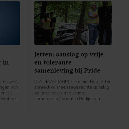
Nederland", zei hij tegen een ANP-
verslaggever.
Jetten: aanslag op vrije
 in
en tolerante
samenleving bij Pride
president
DEN HAAG (ANP) - Premier Rob Jetten
ingen van
spreekt van "een regelrechte aanslag
bantse
op onze vrije en tolerante
 "Wat een
samenleving" nadat in Berlijn een
remier in
automobilist is ingereden op een
 werden
menigte tijdens de Pride. In een
en auto's
bericht op X heeft hij het over een
 komst
"afschuwelijke daad van agressie".
 in het