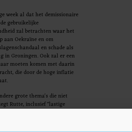
ige week al dat het demissionaire
 de gebruikelijke
dheid zal betrachten waar het
p aan Oekraïne en om
slagenschandaal en schade als
g in Groningen. Ook zal er een
 jaar moeten komen met daarin
cht, die door de hoge inflatie
aat.
andere grote thema's die niet
egt Rutte, inclusief "lastige
ijk door de Tweede Kamer
erklaard. Dat zou betekenen dat
behandeling van die