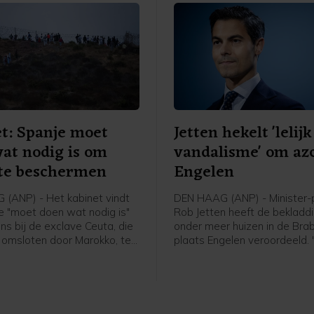
ander land.
t: Spanje moet
Jetten hekelt 'lelijk
at nodig is om
vandalisme' om azc
 te beschermen
Engelen
(ANP) - Het kabinet vindt
DEN HAAG (ANP) - Minister-
e "moet doen wat nodig is"
Rob Jetten heeft de bekladd
ns bij de exclave Ceuta, die
onder meer huizen in de Bra
s omsloten door Marokko, te
plaats Engelen veroordeeld.
n. Dat schrijft
lelijk vandalisme", aldus de p
dminister Tom Berendsen op
een bericht op X. In Engelen
 24 uur drongen bijna 50.000
eerder deze week woningen 
 Ceuta binnen, bijvoorbeeld
beklad met leuzen tegen de
via de zee of door over
van een asielzoekerscentrum