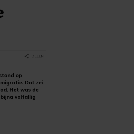
e
share
DELEN
lstand op
migratie. Dat zei
aad. Het was de
ijna voltallig