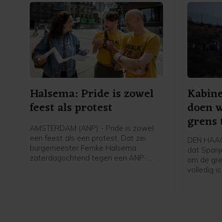
Halsema: Pride is zowel
Kabine
feest als protest
doen w
grens
AMSTERDAM (ANP) - Pride is zowel
een feest als een protest. Dat zei
DEN HAAG 
burgemeester Femke Halsema
dat Spanj
zaterdagochtend tegen een ANP-
om de gre
verslaggever voorafgaand aan de
volledig i
Canal Parade.
bescherme
buitenlan
X. Binnen
migranten
zwemmend 