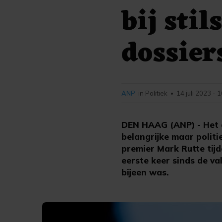
bij sti
dossier
ANP
in Politiek
14 juli 2023 - 
•
DEN HAAG (ANP) - Het de
belangrijke maar politi
premier Mark Rutte tijd
eerste keer sinds de va
bijeen was.