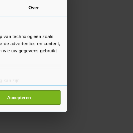
Over
p van technologieën zoals
erde advertenties en content,
en wie uw gegevens gebruikt
g kan zijn
erprinting)
t
detailgedeelte
in. U kunt uw
Accepteren
p onze cookiepagina kun je