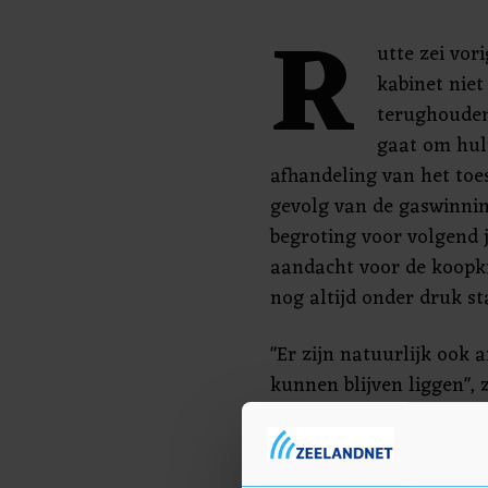
R
utte zei vor
kabinet niet
terughouden
gaat om hul
afhandeling van het toe
gevolg van de gaswinnin
begroting voor volgend
aandacht voor de koopkra
nog altijd onder druk st
"Er zijn natuurlijk ook 
kunnen blijven liggen", z
onderwerpen" die mogel
controversieel worden v
de Kamer wacht met de 