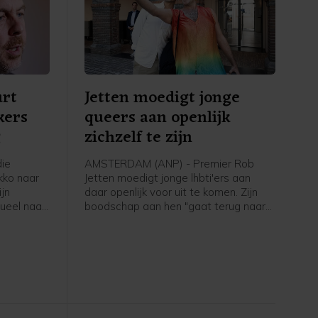
urt
Jetten moedigt jonge
kers
queers aan openlijk
g
zichzelf te zijn
ie
AMSTERDAM (ANP) - Premier Rob
kko naar
Jetten moedigt jonge lhbti'ers aan
jn
daar openlijk voor uit te komen. Zijn
ueel naar
boodschap aan hen "gaat terug naar
an te
mijn eigen ervaring toen ik 15, 16 was
rd naar
en dacht: o mijn hemel, ga ik ooit
 Bart van
openlijk mezelf durven zijn. Het ís
e Tweede
spannend, maar het wordt eigenlijk
ter is er
alleen maar beter zodra je die stap
vanuit
hebt durven zetten. En dat geldt
je of een
eigenlijk ook nog steeds anno 2026 in