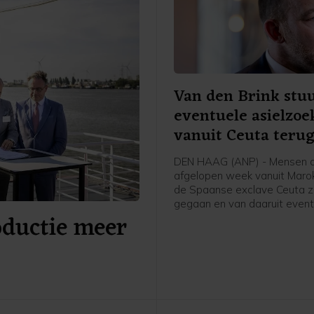
Van den Brink stu
eventuele asielzoe
vanuit Ceuta teru
DEN HAAG (ANP) - Mensen d
afgelopen week vanuit Maro
de Spaanse exclave Ceuta zi
gegaan en van daaruit event
oductie meer
Nederland komen om asiel a
vragen, worden teruggestuu
Spanje, schrijft asielminister
den Brink in een brief aan d
Kamer. Volgens de CDA-minis
voor zover bekend niemand 
Ceuta doorgereisd naar Span