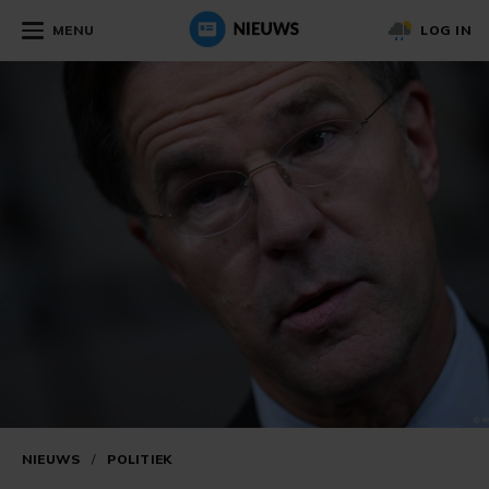
MENU
LOG IN
NIEUWS
/
POLITIEK