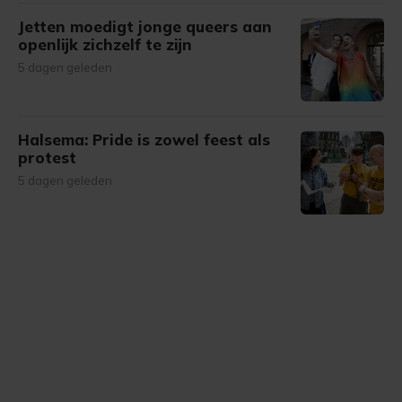
Jetten moedigt jonge queers aan
openlijk zichzelf te zijn
5 dagen geleden
Halsema: Pride is zowel feest als
protest
5 dagen geleden