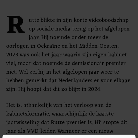
R
utte blikte in zijn korte videoboodschap
op sociale media terug op het afgelopen
jaar. Hij noemde onder meer de
oorlogen in Oekraïne en het Midden-Oosten.
2023 was ook het jaar waarin zijn eigen kabinet
viel, maar dat noemde de demissionair premier
niet. Wel zei hij in het afgelopen jaar weer te
hebben gemerkt dat Nederlanders er voor elkaar
zijn. Hij hoopt dat dit zo blijft in 2024.
Het is, afhankelijk van het verloop van de
kabinetsformatie, waarschijnlijk de laatste
jaarwisseling dat Rutte premier is. Hij stopte dit
jaar als VVD-leider. Wanneer er een nieuw