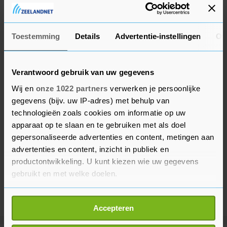
kabinet op het bordes staat, verlaat Rutte de
landelijke politiek.
Toestemming
Details
Advertentie-instellingen
Ov
Verantwoord gebruik van uw gegevens
Wij en
onze 1022 partners
verwerken je persoonlijke
gegevens (bijv. uw IP-adres) met behulp van
technologieën zoals cookies om informatie op uw
apparaat op te slaan en te gebruiken met als doel
gepersonaliseerde advertenties en content, metingen aan
advertenties en content, inzicht in publiek en
productontwikkeling. U kunt kiezen wie uw gegevens
gebruikt en met welke doelen.
Als u het toestaat, willen we ook graag:
Accepteren
Informatie verzamelen over uw geografische
locatie, die tot een paar meter nauwkeurig kan zijn