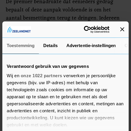
De premier benadrukte dat eenieders gedrag
bepaalt of deze aanpak voldoende is om het
aantal besmettingen terug te dringen. Iedereen
zal zich moeten blijven houden aan de
basisregels wat betreft hygiëne en afstand
houden. Nu gebeurt dat onvoldoende. "Wij
Toestemming
Details
Advertentie-instellingen
Ov
bepalen of we het virus eronder krijgen", aldus
Rutte.
Verantwoord gebruik van uw gegevens
Wij en
onze 1022 partners
verwerken je persoonlijke
gegevens (bijv. uw IP-adres) met behulp van
technologieën zoals cookies om informatie op uw
apparaat op te slaan en te gebruiken met als doel
gepersonaliseerde advertenties en content, metingen aan
advertenties en content, inzicht in publiek en
productontwikkeling. U kunt kiezen wie uw gegevens
gebruikt en met welke doelen.