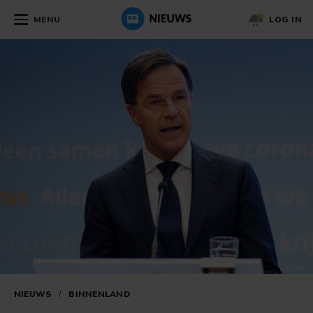
MENU
LOG IN
NIEUWS
/
BINNENLAND