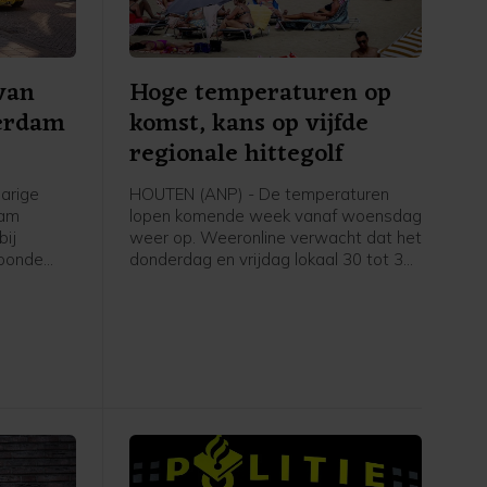
 van
Hoge temperaturen op
terdam
komst, kans op vijfde
regionale hittegolf
arige
HOUTEN (ANP) - De temperaturen
dam
lopen komende week vanaf woensdag
bij
weer op. Weeronline verwacht dat het
toonde
donderdag en vrijdag lokaal 30 tot 35
ns de
graden wordt. Daardoor is de kans op
ar krijgt
een vijfde regionale hittegolf deze
zomer groot.