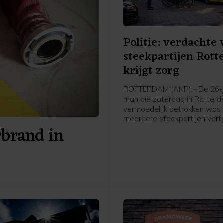
Politie: verdachte
steekpartijen Rot
krijgt zorg
ROTTERDAM (ANP) - De 26-j
man die zaterdag in Rotter
vermoedelijk betrokken was 
meerdere steekpartijen ver
rbrand in
"onbegrepen gedrag". Volge
politie blijft hij verdachte, ma
hij ook de benodigde zorg.