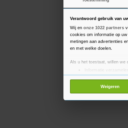
Minister Wouter Koolme
Verantwoord gebruik van u
Werkgelegenheid) praat
vakbonden en werkgevers
Wij en
onze 1022 partners
v
cookies om informatie op uw 
van het steunpakket. Rut
metingen aan advertenties en
inspanningsverplichting 
en met welke doelen.
volgende week ook een 
steunpakket.
Als u het toestaat, willen we
Informatie verzamelen
Uw apparaat identific
Lees meer over hoe uw perso
Weigeren
toestemming op elk moment wi
Met cookies werkt onze websi
ons cookiebeleid bekijken en 