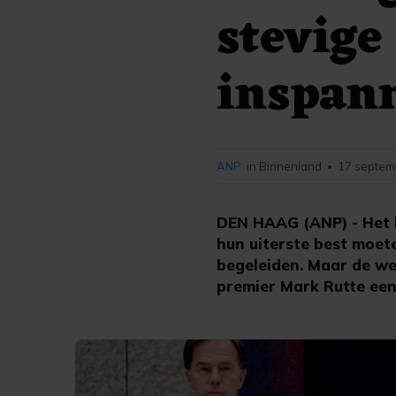
stevige
inspann
ANP
in Binnenland
17 septem
•
DEN HAAG (ANP) - Het k
hun uiterste best moe
begeleiden. Maar de we
premier Mark Rutte een 