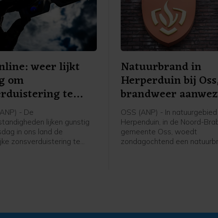
line: weer lijkt
Natuurbrand in
ig om
Herperduin bij Oss
rduistering te
brandweer aanwez
ANP) - De
OSS (ANP) - In natuurgebied
andigheden lijken gunstig
Herpenduin, in de Noord-Br
ag in ons land de
gemeente Oss, woedt
jke zonsverduistering te
zondagochtend een natuurb
en. Weeronline verwacht,
brandweer is met veel voert
er nu naar uitziet, geen
onder meer waterwagens, a
ige, lage bewolking die het
Volgens een woordvoerster 
emmert. Om het verschijnsel
veiligheidsregio gaat het om
unnen aanschouwen, is
gebied van 100 bij 150 mete
er nodig.