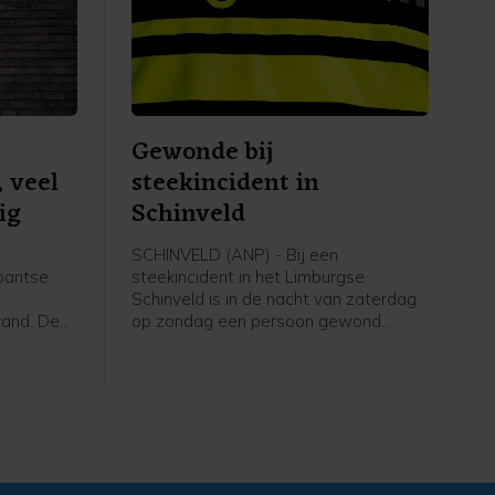
Gewonde bij
, veel
steekincident in
ig
Schinveld
SCHINVELD (ANP) - Bij een
abantse
steekincident in het Limburgse
Schinveld is in de nacht van zaterdag
rand. De
op zondag een persoon gewond
uigen,
geraakt. Het slachtoffer is voor
anwezig.
behandeling naar een ziekenhuis
van de
gebracht.
 een
r.