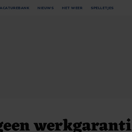
ACATUREBANK
NIEUWS
HET WEER
SPELLETJES
geen werkgaranti