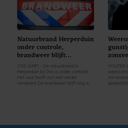
Natuurbrand Herperduin
Weeron
onder controle,
gunst
brandweer blijft
zonsve
nablussen
zien
OSS (ANP) - De natuurbrand in
HOUTEN (
Herperduin bij Oss is onder controle.
weersomst
Het vuur heeft zich niet verder
om woensd
verspreid. De brandweer blijft nog wel
gedeelteli
nablussen om te voorkomen dat de
kunnen zi
brand weer oplaait, meldt de
zoals het 
veiligheidsregio.
grootschal
zicht bel
goed te k
helder we