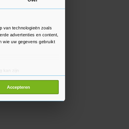
p van technologieën zoals
erde advertenties en content,
en wie uw gegevens gebruikt
g kan zijn
erprinting)
t
detailgedeelte
in. U kunt uw
Accepteren
p onze cookiepagina kun je