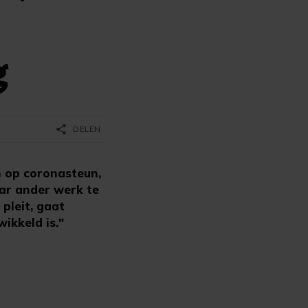
g
share
DELEN
n op coronasteun,
ar ander werk te
pleit, gaat
ikkeld is."