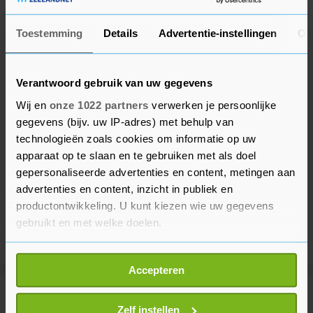
Toestemming
Details
Advertentie-instellingen
Ov
Verantwoord gebruik van uw gegevens
Wij en
onze 1022 partners
verwerken je persoonlijke
gegevens (bijv. uw IP-adres) met behulp van
technologieën zoals cookies om informatie op uw
apparaat op te slaan en te gebruiken met als doel
gepersonaliseerde advertenties en content, metingen aan
advertenties en content, inzicht in publiek en
productontwikkeling. U kunt kiezen wie uw gegevens
gebruikt en met welke doelen.
Als u het toestaat, willen we ook graag:
Accepteren
Informatie verzamelen over uw geografische
locatie, die tot een paar meter nauwkeurig kan zijn
Meer uit Binnenland
Uw apparaat identificeren door het actief te
Zelf instellen