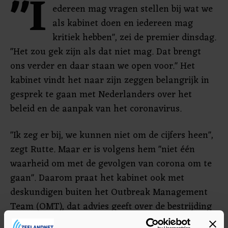
"I
edereen mag vragen stellen bij wat we
als kabinet doen en iedereen mag
kritiek hebben", zei de premier dinsdag.
"Het zou gek zijn als dat niet mag. Dat brengt
ons verder en daar staan we open voor." Het
kabinet vindt het naar zijn zeggen belangrijk in
gesprek te gaan met Nederlanders over het
beleid en de aanpak van het coronavirus.
"Ik zeg er bij, we kunnen niet om de cijfers heen",
zegt Rutte. Maar er is volgens hem "niet één
waarheid om met de gevolgen van corona om te
gaan". Daarom praat het kabinet ook met
deskundigen buiten het Outbreak Management
Team (OMT), dat advies geeft over de bestrijding
van het virus zelf.