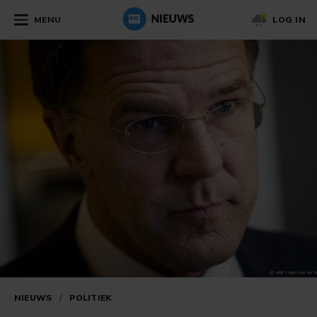
MENU
LOG IN
NIEUWS
/
POLITIEK