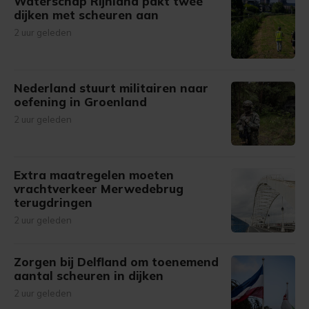
Waterschap Rijnland pakt twee
dijken met scheuren aan
2 uur geleden
Nederland stuurt militairen naar
oefening in Groenland
2 uur geleden
Extra maatregelen moeten
vrachtverkeer Merwedebrug
terugdringen
2 uur geleden
Zorgen bij Delfland om toenemend
aantal scheuren in dijken
2 uur geleden