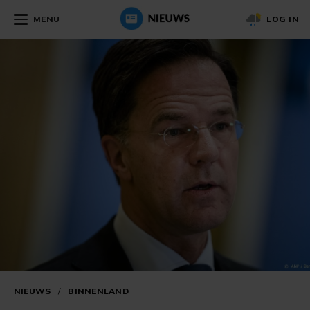
MENU
LOG IN
NIEUWS
/
BINNENLAND