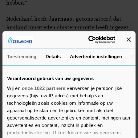
hebben."
Nederland heeft daarnaast geconstateerd dat
Rusland omstreden clustermunitie heeft ingezet
in de strijd in Oekraïne. Het is volgens
defensieminister Kajsa Ollongren belangrijk om
te achterhalen "in welke context die
Toestemming
Details
Advertentie-instellingen
Ov
clustermunitie precies is ingezet om te weten of
dat ook tegen het humanitair oorlogsrecht
ingaat".
Verantwoord gebruik van uw gegevens
Wij en
onze 1022 partners
verwerken je persoonlijke
gegevens (bijv. uw IP-adres) met behulp van
technologieën zoals cookies om informatie op uw
apparaat op te slaan en te gebruiken met als doel
gepersonaliseerde advertenties en content, metingen aan
advertenties en content, inzicht in publiek en
productontwikkeling. U kunt kiezen wie uw gegevens