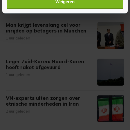
11 minuten geleden
Weigeren
verwerkt en stel uw voorkeuren in het
detailgedeelte
in.
U kunt uw toestemming op elk moment wijzigen of
intrekken in de Cookieverklaring.
Man krijgt levenslang cel voor
inrijden op betogers in München
Met cookies werkt onze website beter en wordt jouw
1 uur geleden
bezoek makkelijker en persoonlijker. Op
onze cookiepagina kun je ons cookiebeleid bekijken en je
gemaakte keuze altijd wijzigen of intrekken.
Leger Zuid-Korea: Noord-Korea
heeft raket afgevuurd
1 uur geleden
VN-experts uiten zorgen over
etnische minderheden in Iran
2 uur geleden