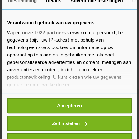
Toestemming
Details
Advertentie-instellingen
Ov
Verantwoord gebruik van uw gegevens
Wij en
onze 1022 partners
verwerken je persoonlijke
gegevens (bijv. uw IP-adres) met behulp van
technologieën zoals cookies om informatie op uw
apparaat op te slaan en te gebruiken met als doel
gepersonaliseerde advertenties en content, metingen aan
advertenties en content, inzicht in publiek en
productontwikkeling. U kunt kiezen wie uw gegevens
gebruikt en met welke doelen.
Als u het toestaat, willen we ook graag:
Meer uit Buitenland
Accepteren
Informatie verzamelen over uw geografische
locatie, die tot een paar meter nauwkeurig kan zijn
Uw apparaat identificeren door het actief te
Zelf instellen
Media: vliegtuig naast explosieve
scannen op specifieke eigenschappen (fingerprinting)
drone Leipzig zat vol munitie
Lees meer over hoe uw persoonlijke gegevens worden