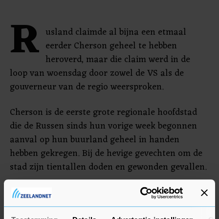
R
usland claimde al bijna een etmaal
eerder Cherson geheel te hebben
heroverd, maar die claim werd in de
loop van woensdag door zowel de VS als de
gouverneur van de regio weersproken.
Cherson is de eerste grote regionale hoofdstad
die de Russen sinds hun vorige week begonnen
aanval op hun buurland geheel in handen
hebben gekregen. Bij de hevige gevechten om de
stad zijn tientallen doden en gewonden gevallen.