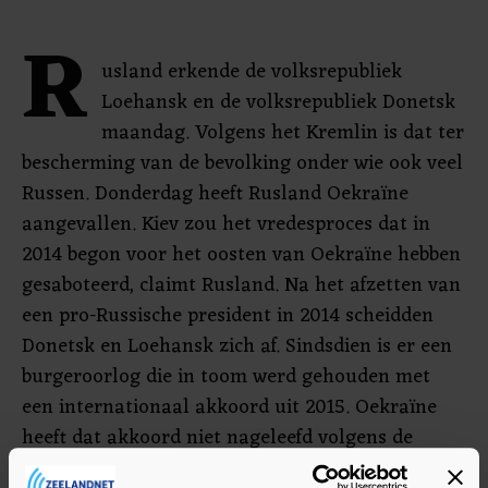
R
usland erkende de volksrepubliek
Loehansk en de volksrepubliek Donetsk
maandag. Volgens het Kremlin is dat ter
bescherming van de bevolking onder wie ook veel
Russen. Donderdag heeft Rusland Oekraïne
aangevallen. Kiev zou het vredesproces dat in
2014 begon voor het oosten van Oekraïne hebben
gesaboteerd, claimt Rusland. Na het afzetten van
een pro-Russische president in 2014 scheidden
Donetsk en Loehansk zich af. Sindsdien is er een
burgeroorlog die in toom werd gehouden met
een internationaal akkoord uit 2015. Oekraïne
heeft dat akkoord niet nageleefd volgens de
Russische president Vladimir Poetin.