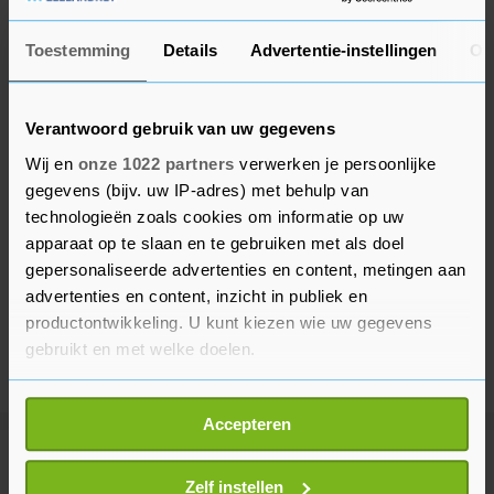
Toestemming
Details
Advertentie-instellingen
Ov
Verantwoord gebruik van uw gegevens
Wij en
onze 1022 partners
verwerken je persoonlijke
gegevens (bijv. uw IP-adres) met behulp van
technologieën zoals cookies om informatie op uw
apparaat op te slaan en te gebruiken met als doel
gepersonaliseerde advertenties en content, metingen aan
advertenties en content, inzicht in publiek en
productontwikkeling. U kunt kiezen wie uw gegevens
gebruikt en met welke doelen.
Als u het toestaat, willen we ook graag:
Accepteren
Informatie verzamelen over uw geografische
locatie, die tot een paar meter nauwkeurig kan zijn
Meer uit Buitenland
Uw apparaat identificeren door het actief te
Zelf instellen