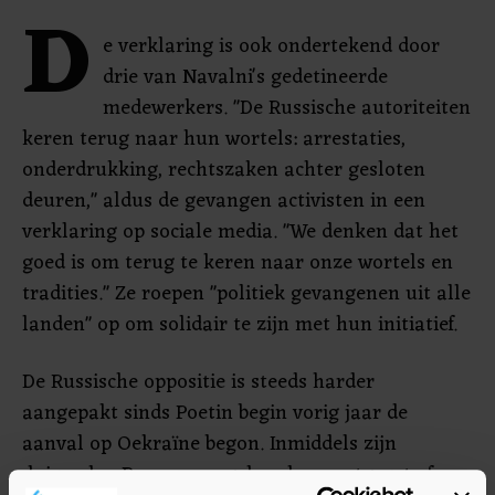
D
e verklaring is ook ondertekend door
drie van Navalni's gedetineerde
medewerkers. "De Russische autoriteiten
keren terug naar hun wortels: arrestaties,
onderdrukking, rechtszaken achter gesloten
deuren," aldus de gevangen activisten in een
verklaring op sociale media. "We denken dat het
goed is om terug te keren naar onze wortels en
tradities." Ze roepen "politiek gevangenen uit alle
landen" op om solidair te zijn met hun initiatief.
De Russische oppositie is steeds harder
aangepakt sinds Poetin begin vorig jaar de
aanval op Oekraïne begon. Inmiddels zijn
duizenden Russen aangehouden, vastgezet of