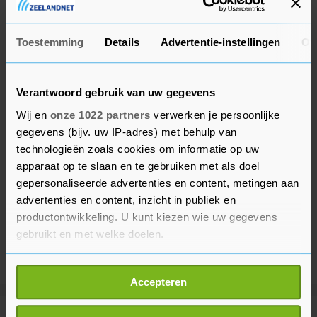
beboet omdat ze zich verzetten tegen de oorlog.
Toestemming
Details
Advertentie-instellingen
Ov
Verantwoord gebruik van uw gegevens
Wij en
onze 1022 partners
verwerken je persoonlijke
gegevens (bijv. uw IP-adres) met behulp van
technologieën zoals cookies om informatie op uw
apparaat op te slaan en te gebruiken met als doel
gepersonaliseerde advertenties en content, metingen aan
advertenties en content, inzicht in publiek en
productontwikkeling. U kunt kiezen wie uw gegevens
gebruikt en met welke doelen.
Als u het toestaat, willen we ook graag:
Accepteren
Informatie verzamelen over uw geografische
locatie, die tot een paar meter nauwkeurig kan zijn