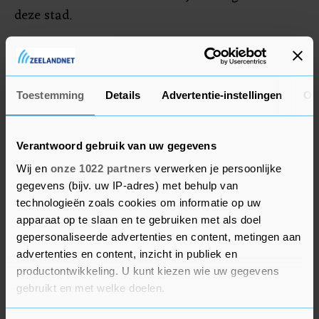
deze stad.
Ook Kyiv werd aangevallen met kruisraketten,
melden de militaire autoriteiten in de Oekraïense
hoofdstad. De luchtverdediging zou erin geslaagd
Toestemming
Details
Advertentie-instellingen
Ov
zijn die allemaal uit de lucht te schieten.
Verantwoord gebruik van uw gegevens
Wij en
onze 1022 partners
verwerken je persoonlijke
gegevens (bijv. uw IP-adres) met behulp van
technologieën zoals cookies om informatie op uw
apparaat op te slaan en te gebruiken met als doel
gepersonaliseerde advertenties en content, metingen aan
advertenties en content, inzicht in publiek en
productontwikkeling. U kunt kiezen wie uw gegevens
gebruikt en met welke doelen.