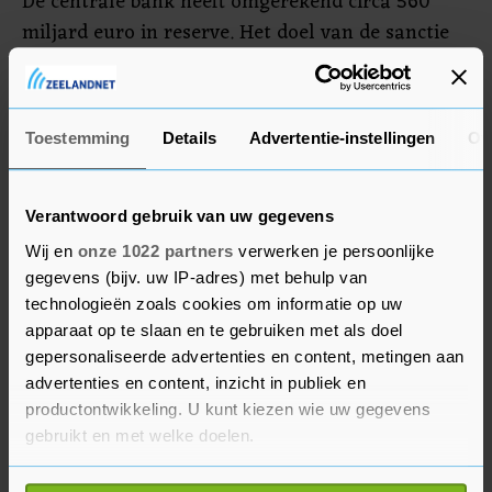
De centrale bank heeft omgerekend circa 560
miljard euro in reserve. Het doel van de sanctie
tegen de bank is voorkomen dat president
Vladimir Poetin de oorlog in Oekraïne verder kan
financieren, zei de voorzitter van de Europese
Toestemming
Details
Advertentie-instellingen
Ov
Commissie Ursula von der Leyen eerder.
Verantwoord gebruik van uw gegevens
Wij en
onze 1022 partners
verwerken je persoonlijke
gegevens (bijv. uw IP-adres) met behulp van
technologieën zoals cookies om informatie op uw
apparaat op te slaan en te gebruiken met als doel
gepersonaliseerde advertenties en content, metingen aan
advertenties en content, inzicht in publiek en
productontwikkeling. U kunt kiezen wie uw gegevens
gebruikt en met welke doelen.
Als u het toestaat, willen we ook graag: