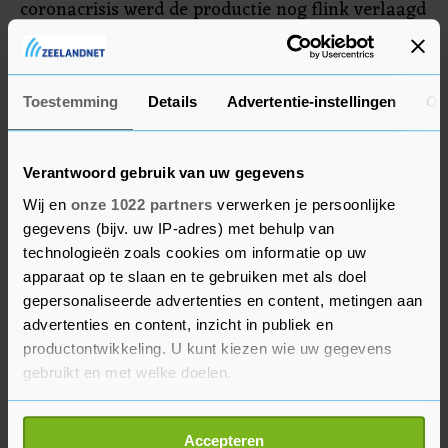
coronacrisis werd de productie nog flink verlaagd
om zo de olieprijzen te stutten, maar door het
sterke economische herstel is de vraag weer
toegenomen en zijn de prijzen hard gestegen.
Toestemming
Details
Advertentie-instellingen
Ov
Verantwoord gebruik van uw gegevens
Wij en
onze 1022 partners
verwerken je persoonlijke
gegevens (bijv. uw IP-adres) met behulp van
technologieën zoals cookies om informatie op uw
apparaat op te slaan en te gebruiken met als doel
gepersonaliseerde advertenties en content, metingen aan
advertenties en content, inzicht in publiek en
productontwikkeling. U kunt kiezen wie uw gegevens
gebruikt en met welke doelen.
Als u het toestaat, willen we ook graag:
Accepteren