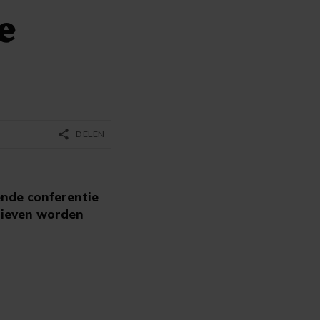
e
share
DELEN
ende conferentie
tieven worden