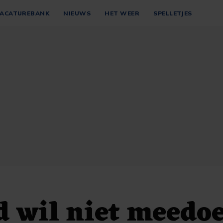
ACATUREBANK
NIEUWS
HET WEER
SPELLETJES
 wil niet meedo