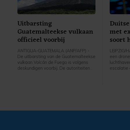
Uitbarsting
Duitse
Guatemalteekse vulkaan
met ex
officieel voorbij
soort 
ANTIGUA-GUATEMALA (ANP/AFP) -
LEIPZIG/H
De uitbarsting van de Guatemalteekse
een drone
vulkaan Volcán de Fuego is volgens
luchthave
deskundigen voorbij. De autoriteiten
escalatie
hadden groot alarm afgekondigd en
belang zi
ongeveer duizend mensen uit dorpen
dreigingsn
geëvacueerd.
minister 
Alexander
woensdag 
naar de lu
overleg me