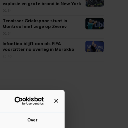
explosie en grote brand in New York
01:54
Tennisser Griekspoor stunt in
Montreal met zege op Zverev
01:54
Infantino blijft aan als FIFA-
voorzitter na overleg in Marokko
23:40
Over