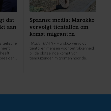
gt dat
Spaanse media: Marokko
kt aan
vervolgt tientallen om
komst migranten
sraëlische
RABAT (ANP) - Marokko vervolgt
 heeft
tientallen mensen voor betrokkenheid
 heeft
bij de plotselinge komst van
president
tienduizenden migranten naar de
apening
Spaanse exclaves Ceuta en Melilla.
g Hamas.
Dat melden Spaanse media. Met
zich uit
name bij Ceuta staken veel mensen
rugtrekken
onverwachts de grens over. Daarbij
 heeft
vonden tientallen migranten de dood,
elopen
velen verdronken op zee omdat ze om
rt zit in
de grenshekken probeerden te
 gaat
zwemmen. Het overgrote deel van de
migranten is inmiddels teruggekeerd
naar Marokko.