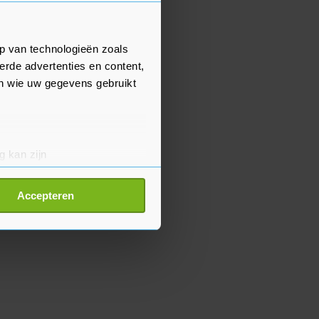
p van technologieën zoals
erde advertenties en content,
en wie uw gegevens gebruikt
g kan zijn
erprinting)
t
detailgedeelte
in. U kunt uw
Accepteren
p onze cookiepagina kun je