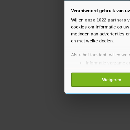
Verantwoord gebruik van u
Rusland heeft meermaal
onderhandelen over vrede
Wij en
onze 1022 partners
v
cookies om informatie op uw 
gebieden behouden, wat
metingen aan advertenties en
is. Kyiv wil alle bezett
en met welke doelen.
terug.
Als u het toestaat, willen we
Informatie verzamelen
Uw apparaat identific
Lees meer over hoe uw perso
Weigeren
toestemming op elk moment wi
Met cookies werkt onze websi
ons cookiebeleid bekijken en 