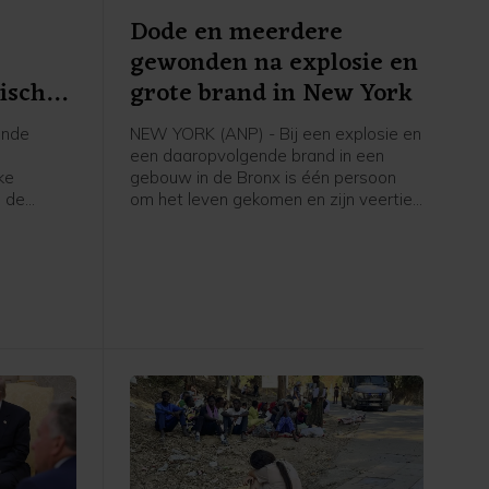
a
Dode en meerdere
gewonden na explosie en
tische
grote brand in New York
ende
NEW YORK (ANP) - Bij een explosie en
t
een daaropvolgende brand in een
ke
gebouw in de Bronx is één persoon
s de
om het leven gekomen en zijn veertien
e nieuwe
anderen gewond geraakt, zo laten
iella. De
functionarissen van de New Yorkse
voor
brandweer (FDNY) aan CBS News
t
weten.
d
lagen.