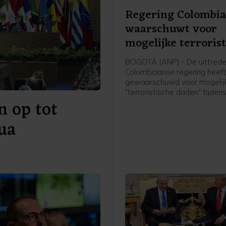
Regering Colombi
waarschuwt voor
mogelijke terroris
daden
BOGOTÁ (ANP) - De uittred
Colombiaanse regering heef
gewaarschuwd voor mogelij
"terroristische daden" tijden
n op tot
beëdigingsceremonie van d
president Abelardo de la Espr
ua
plechtigheid staat gepland 
vrijdag in Cali, een stad in he
zuidwesten die onlangs wer
getroffen door guerrilla-aans