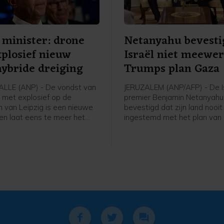
 minister: drone
Netanyahu bevesti
plosief nieuw
Israël niet meewer
hybride dreiging
Trumps plan Gaza
ALLE (ANP) - De vondst van
JERUZALEM (ANP/AFP) - De I
 met explosief op de
premier Benjamin Netanyahu
n van Leipzig is een nieuwe
bevestigd dat zijn land nooit
 en laat eens te meer het
ingestemd met het plan van 
en van het verhoogde
Donald Trump voor de ontw
iveau in Duitsland. Dat zegt
van de Palestijnse bewegin
van Binnenlandse Zaken
Volgens het plan moet Israël 
 Dobrindt, die eerder op
de Palestijnse kuststrook te
zijn vakantie onderbrak om
zodra Hamas zich in overleg
chthaven af te reizen voor
ontwapend. Trump heeft afg
t de autoriteiten.
week trots gemeld dat er vaa
de uitvoering en dat Hamas
ontwapenen.