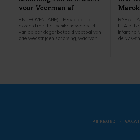
voor Veerman af
Marokk
EINDHOVEN (ANP) - PSV gaat niet
RABAT (A
akkoord met het schikkingsvoorstel
FIFA ontke
van de aanklager betaald voetbal van
Infantino
drie wedstrijden schorsing, waarvan
de WK-fin
één voorwaardelijk, voor Joey
organisere
Veerman. De middenvelder kreeg
onwaar en
zondag in de verloren wedstrijd om de
de FIFA-vo
Johan Cruijff Schaal tegen AZ (0-4)
het organi
een rode kaart.
WK van 2
besluit za
moment ne
PRIKBORD
VACAT