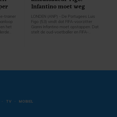
per
Infantino moet weg
e-trainer
LONDEN (ANP) - De Portugees Luis
aanloop
Figo (53) vindt dat FIFA-voorzitter
gen het
Gianni Infantino moet opstappen. Dat
derde
stelt de oud-voetballer en FIFA-
ce League
legende in een artikel in de Britse krant
erd van
Daily Mail. "Ik zou wel 10.000 woorden
catie voor
kunnen wijden aan de problemen bij
en als
de FIFA. Maar de oplossing laat zich in
Europese
drie woorden vatten: Infantino moet
ij een dag
weg", aldus Figo, die ooit het
erdag.
voorzitterschap van de FIFA
ambieerde.
TV
MOBIEL