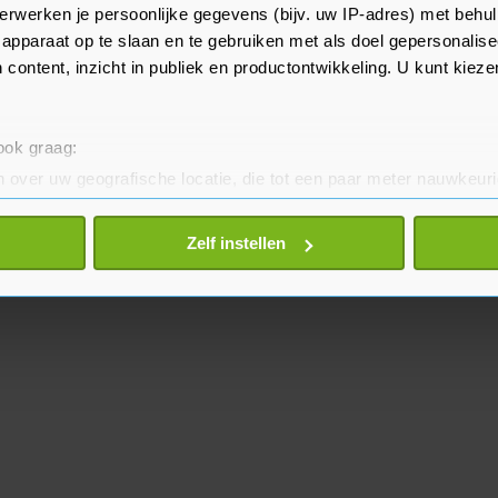
ame gelegenheden een beperkt
erwerken je persoonlijke gegevens (bijv. uw IP-adres) met behul
apparaat op te slaan en te gebruiken met als doel gepersonalise
edstrijden bij te wonen.
 content, inzicht in publiek en productontwikkeling. U kunt kiez
 ook graag:
 over uw geografische locatie, die tot een paar meter nauwkeuri
eren door het actief te scannen op specifieke eigenschappen (fing
onlijke gegevens worden verwerkt en stel uw voorkeuren in he
Zelf instellen
jzigen of intrekken in de Cookieverklaring.
te beter en wordt jouw bezoek makkelijker en persoonlijker. O
je gemaakte keuze altijd wijzigen of intrekken.