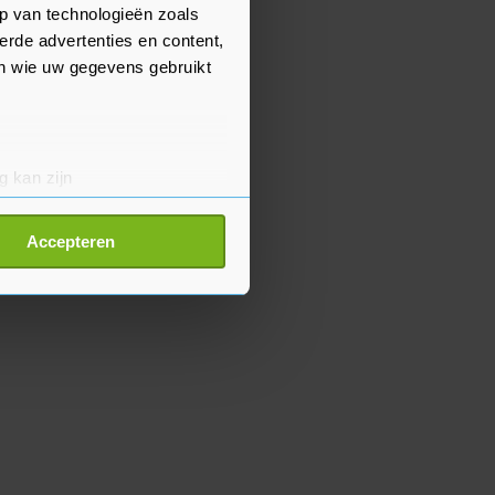
p van technologieën zoals
erde advertenties en content,
en wie uw gegevens gebruikt
g kan zijn
erprinting)
t
detailgedeelte
in. U kunt uw
Accepteren
p onze cookiepagina kun je