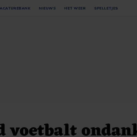
ACATUREBANK
NIEUWS
HET WEER
SPELLETJES
 voetbalt ondan