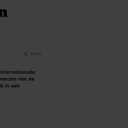
en
share
DELEN
internationale
grenzen van de
k in een