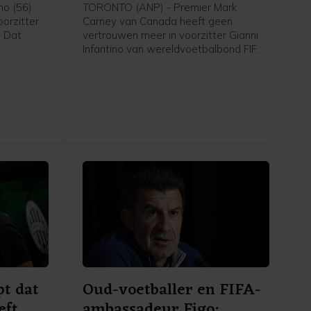
no (56)
TORONTO (ANP) - Premier Mark
oorzitter
Carney van Canada heeft geen
. Dat
vertrouwen meer in voorzitter Gianni
Infantino van wereldvoetbalbond FIFA,
nd in de
zei hij woensdag. De positie van de
at.
Zwitserse Italiaan Infantino staat
onder druk, nadat hij een plan
presenteerde om de commerciële
rechten van het WK voetbal
gedeeltelijk te willen verkopen aan
investeerders. Het plan is inmiddels
teruggetrokken.
t dat
Oud-voetballer en FIFA-
eft
ambassadeur Figo: