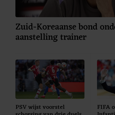
Zuid-Koreaanse bond ond
aanstelling trainer
PSV wijst voorstel
FIFA o
schorsing van drie duels
Infant