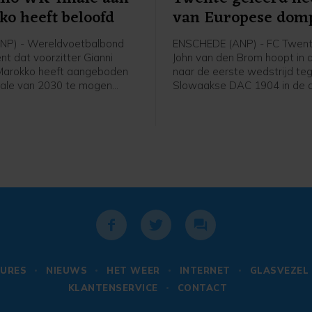
o heeft beloofd
van Europese dom
NP) - Wereldvoetbalbond
ENSCHEDE (ANP) - FC Twent
nt dat voorzitter Gianni
John van den Brom hoopt in 
 Marokko heeft aangeboden
naar de eerste wedstrijd te
ale van 2030 te mogen
Slowaakse DAC 1904 in de 
n in ruil voor steun. "Het is
voorronde van de Conferen
 misleidend te beweren dat
dat zijn spelers hebben gele
orzitter enige belofte over
de uitschakeling in de kwalifi
seren van de finale van het
de Europa League. "We moet
030 heeft gedaan. Dat
team leren omgaan met de 
l FIFA pas op een later
wetten in het voetbal", zei h
men", aldus een voorlichter.
voor het thuisduel van dond
URES
NIEUWS
HET WEER
INTERNET
GLASVEZEL
KLANTENSERVICE
CONTACT