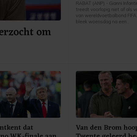
RABAT (ANP) - Gianni Infanti
treedt voorlopig niet af als v
van wereldvoetbalbond FIFA
bleek woensdag na een
erzocht om
spoedvergadering van de bo
Marokkaanse hoofdstad Rab
ntkent dat
Van den Brom hoop
ino WK-finale aan
Twente geleerd he