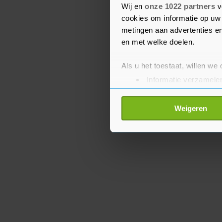
staat slechts bij zeldz
Wij en
onze 1022 partners
v
cookies om informatie op uw 
aantal vrouwen toe om w
metingen aan advertenties en
en met welke doelen.
Als u het toestaat, willen we
Informatie verzamelen
Uw apparaat identific
Lees meer over hoe uw perso
Weigeren
toestemming op elk moment wi
Met cookies werkt onze websi
ons cookiebeleid bekijken en 