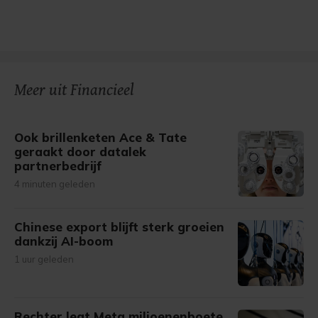
Meer uit Financieel
Ook brillenketen Ace & Tate
geraakt door datalek
partnerbedrijf
4 minuten geleden
Chinese export blijft sterk groeien
dankzij AI-boom
1 uur geleden
Rechter legt Meta miljoenenboete