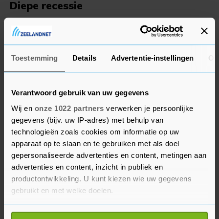
Diepe recessie
De centrale bank waarschuwde dat de economie
mogelijk twee opeenvolgende jaren van krimp
tegemoet gaat. "Bedrijven ondervinden
Toestemming
Details
Advertentie-instellingen
Ov
aanzienlijke problemen in productie en logistiek
doordat de toegang tot belangrijke
geïmporteerde goederen is afgesloten", aldus de
Verantwoord gebruik van uw gegevens
centrale bank. De verschuiving naar nieuwe
Wij en
onze 1022 partners
verwerken je persoonlijke
markten voor export en import zal daarbij
gegevens (bijv. uw IP-adres) met behulp van
"geleidelijk" verlopen.
technologieën zoals cookies om informatie op uw
apparaat op te slaan en te gebruiken met als doel
Rusland zet zich vanwege de westerse sancties
gepersonaliseerde advertenties en content, metingen aan
advertenties en content, inzicht in publiek en
schrap voor een diepe recessie en de centrale
productontwikkeling. U kunt kiezen wie uw gegevens
bank grijpt de stabilisatie van de inflatie en de
gebruikt en met welke doelen.
roebel op dit moment aan om de economie te
steunen en de inflatie niet tegen elke prijs te
Als u het toestaat, willen we ook graag: