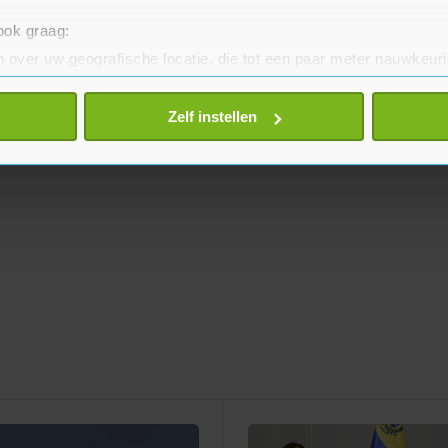
 ook graag:
 over uw geografische locatie, die tot een paar meter nauwkeuri
eren door het actief te scannen op specifieke eigenschappen (fing
onlijke gegevens worden verwerkt en stel uw voorkeuren in he
Zelf instellen
jzigen of intrekken in de Cookieverklaring.
te beter en wordt jouw bezoek makkelijker en persoonlijker. O
je gemaakte keuze altijd wijzigen of intrekken.