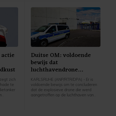
actie
Duitse OM: voldoende
bewijs dat
idkust
luchthavendrone
aanslagpoging was
egt zich
KARLSRUHE (ANP/RTR/DPA) - Er is
chade te
voldoende bewijs om te concluderen
lietanker
dat de explosieve drone die werd
en
aangetroffen op de luchthaven van
het
Leipzig een aanslagpoging was. Dat
zegt de Duitse federaal aanklager, die
het onderzoek naar het voorval
overneemt.