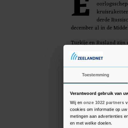
E
oorlogsschep
kruisraketten
derde Russisc
december al in de Midde
Turkije en Rusland zijn
ooit bij een militaire co
Ankara begon vorige week
campagne tegen de door
Syrische regeringstroep
Toestemming
heroveren.
Verantwoord gebruik van u
Wij en
onze 1022 partners
v
cookies om informatie op uw 
metingen aan advertenties en
en met welke doelen.