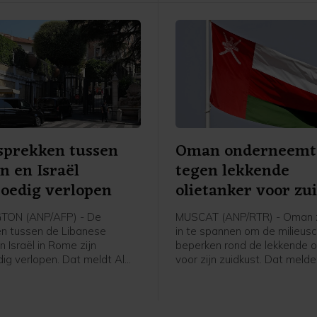
leger.
sprekken tussen
Oman onderneemt 
n en Israël
tegen lekkende
oedig verlopen
olietanker voor zu
ON (ANP/AFP) - De
MUSCAT (ANP/RTR) - Oman z
n tussen de Libanese
in te spannen om de milieus
n Israël in Rome zijn
beperken rond de lekkende o
ig verlopen. Dat meldt Al
voor zijn zuidkust. Dat meld
p gezag van een
staatsmedia op gezag van 
rder van het Amerikaanse
ministerie van Transport.
e van Buitenlandse Zaken. De
 in de onderhandelingen op