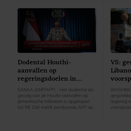
Dodental Houthi-
VS: ge
aanvallen op
Libano
regeringsdoelen in
voorsp
Jemen opgelopen
SANAA (ANP/AFP) - Het dodental als
WASHINGT
gevolg van de Houthi-aanvallen op
gesprekke
Jemenitische militairen is opgelopen
regering e
tot 58. Dat meldt persbureau AFP op
voorspoed
basis van een militaire bron. Eerder op
Jazeera o
de dag werd nog een dertigtal doden
woordvoe
gemeld.
ministeri
VS treden