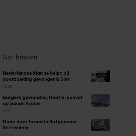
Net binnen
Nederlandse Marine helpt bij
doorzoeking gevangenis Sint
Maarten
02:25
Burgers gewond bij Houthi-aanval
op Saudi-Arabië
02:22
Dode door brand in flatgebouw
Rotterdam
02:21