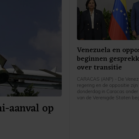
Venezuela en oppos
beginnen gesprek
over transitie
CARACAS (ANP) - De Venez
regering en de oppositie zijn
donderdag in Caracas onder 
van de Verenigde Staten b
i-aanval op
aan gesprekken die kunnen l
een politieke overgang en
verkiezingen. De onderhande
beginnen zeven maanden na
gevangenneming van presid
Nicolás Maduro door het Am