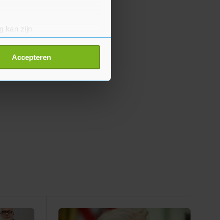
g kan zijn
erprinting)
t
detailgedeelte
in. U kunt uw
Accepteren
p onze cookiepagina kun je