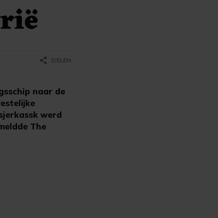
rië
share
DELEN
gsschip naar de
estelijke
tsjerkassk werd
 meldde The