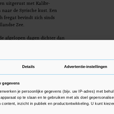
en uitgerust met Kalibr-
 naar de Syrische kust. Een
h fregat bevindt zich sinds
llandse Zee.
 de afgelopen dagen dichter dan
nfrontatie in Syrië gekomen.
 in Idlib een militaire
 de Russische regering gesteunde
en die het rebellenbolwerk willen
Details
Advertentie-instellingen
w gegevens
erwerken je persoonlijke gegevens (bijv. uw IP-adres) met behul
apparaat op te slaan en te gebruiken met als doel gepersonalise
 content, inzicht in publiek en productontwikkeling. U kunt kiez