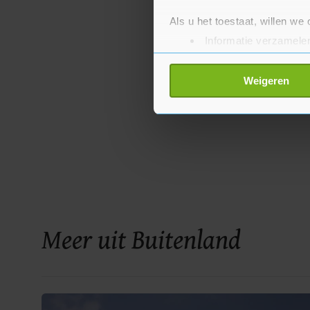
Als u het toestaat, willen we
Informatie verzamelen
Uw apparaat identific
Lees meer over hoe uw perso
Weigeren
toestemming op elk moment wi
Met cookies werkt onze websi
ons cookiebeleid bekijken en 
Meer uit Buitenland