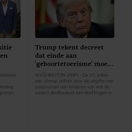
itie
Trump tekent decreet
ken
dat einde aan
'geboortetoerisme' moet
maken
olaanse
WASHINGTON (ANP) - De VS willen
een streep zetten door de uitgifte van
leiding
paspoorten aan kinderen van wie de
egonnen
ouders doelbewust een kind krijgen in
eiden tot
de Verenigde Staten en daarbij de
staat misleiden. Daartoe heeft
lingen
president Donald Trump een
 de
presidentieel decreet uitgevaardigd.
ent
Op die manier wil Trump wat hij ziet
erikaanse
als "geboortetoerisme" tegengaan.