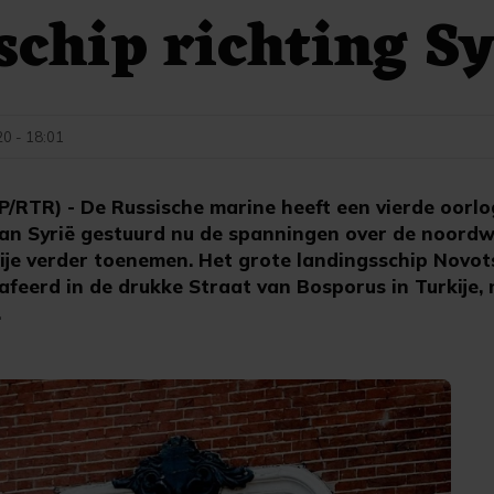
chip richting Sy
20 - 18:01
TR) - De Russische marine heeft een vierde oorlo
an Syrië gestuurd nu de spanningen over de noordw
rkije verder toenemen. Het grote landingsschip Novo
afeerd in de drukke Straat van Bosporus in Turkije,
.