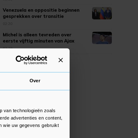
Venezuela en oppositie beginnen
gesprekken over transitie
02:20
Míchel is alleen tevreden over
eerste vijftig minuten van Ajax
02:19
Over
p van technologieën zoals
erde advertenties en content,
en wie uw gegevens gebruikt