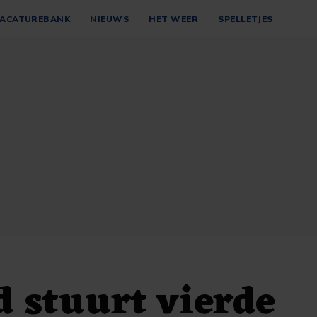
ACATUREBANK
NIEUWS
HET WEER
SPELLETJES
 stuurt vierde