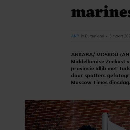
marines
ANP
in Buitenland
3 maart 20
•
ANKARA/ MOSKOU (ANP/R
Middellandse Zeekust v
provincie Idlib met Tu
door spotters gefotogr
Moscow Times dinsdag