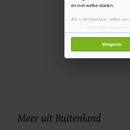
en met welke doelen.
Als u het toestaat, willen we
Informatie verzamelen
Uw apparaat identific
Lees meer over hoe uw perso
Weigeren
toestemming op elk moment wi
Met cookies werkt onze websi
ons cookiebeleid bekijken en 
Meer uit Buitenland