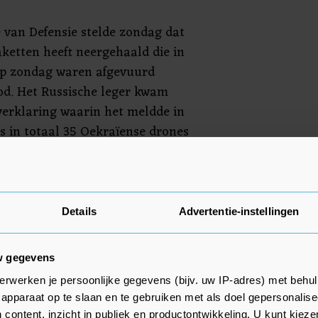
e van Defensie stelde zondag dat
aketten heeft neergehaald die in
op zondag waren afgevuurd
rod. Het Russische leger kwam
erklaring waarin het meldde in
's in totaal 35 Oekraïense drones
n de nacht van zaterdag op
kraïne ervan met de aanvallen de
Details
Advertentie-instellingen
en in het land te willen
w gegevens
erwerken je persoonlijke gegevens (bijv. uw IP-adres) met behul
apparaat op te slaan en te gebruiken met als doel gepersonalise
 content, inzicht in publiek en productontwikkeling. U kunt kiez