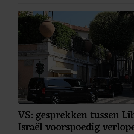
VS: gesprekken tussen Li
Israël voorspoedig verlop