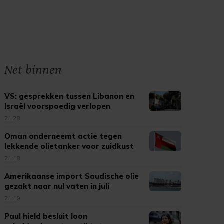
Net binnen
VS: gesprekken tussen Libanon en
Israël voorspoedig verlopen
21:28
Oman onderneemt actie tegen
lekkende olietanker voor zuidkust
21:18
Amerikaanse import Saudische olie
gezakt naar nul vaten in juli
21:10
Paul hield besluit loon