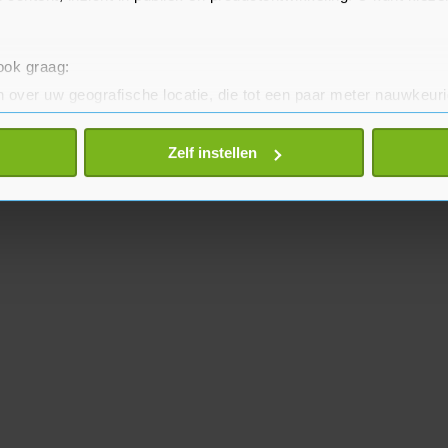
 ook graag:
 over uw geografische locatie, die tot een paar meter nauwkeuri
eren door het actief te scannen op specifieke eigenschappen (fing
onlijke gegevens worden verwerkt en stel uw voorkeuren in he
Zelf instellen
jzigen of intrekken in de Cookieverklaring.
te beter en wordt jouw bezoek makkelijker en persoonlijker. O
je gemaakte keuze altijd wijzigen of intrekken.