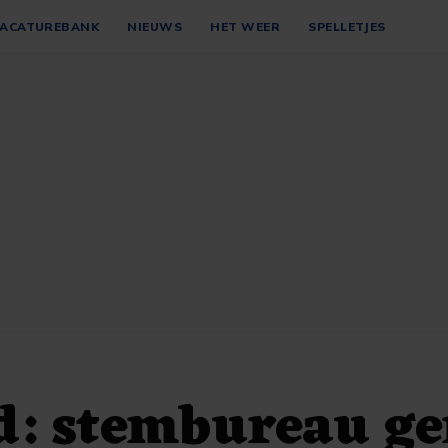
ACATUREBANK
NIEUWS
HET WEER
SPELLETJES
d: stembureau ge