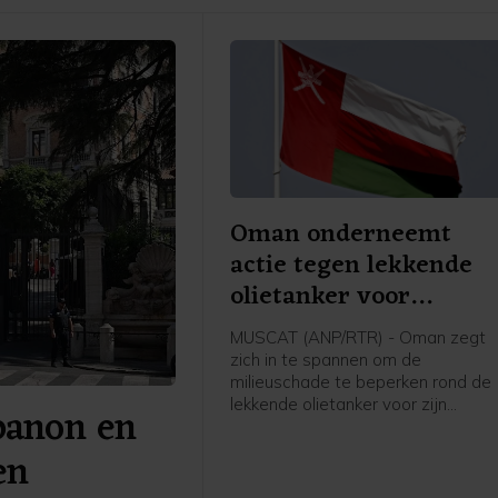
Oman onderneemt
actie tegen lekkende
olietanker voor
zuidkust
MUSCAT (ANP/RTR) - Oman zegt
zich in te spannen om de
milieuschade te beperken rond de
lekkende olietanker voor zijn
banon en
zuidkust. Dat melden staatsmedia
op gezag van het ministerie van
en
Transport.