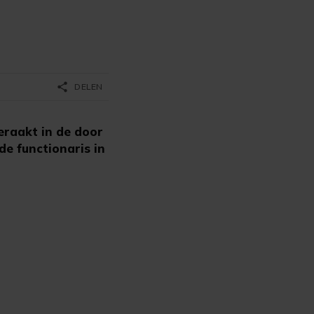
share
DELEN
raakt in de door
e functionaris in