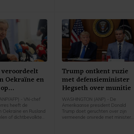
 veroordeelt
Trump ontkent ruzie
n Oekraïne en
met defensieminister
 op
Hegseth over munitie
oelen
NP/AFP) - VN-chef
WASHINGTON (ANP) - De
rres heeft de
Amerikaanse president Donald
n Oekraïne en Rusland
Trump doet geruchten over zijn
len of dichtbevolkte
vermeende onvrede met minister
veroordeeld. Hij roept
van Defensie Pete Hegseth af als
e partijen op hiermee
"onwaar en totaal nergens op