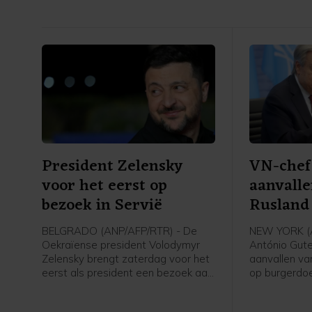
President Zelensky
VN-chef
voor het eerst op
aanvalle
bezoek in Servië
Rusland
burgerd
BELGRADO (ANP/AFP/RTR) - De
NEW YORK (A
Oekraïense president Volodymyr
António Gute
Zelensky brengt zaterdag voor het
aanvallen va
eerst als president een bezoek aan
op burgerdoe
Servië. Hij ontmoet daar zijn
gebieden fel 
Servische ambtgenoot Aleksandar
de strijdend