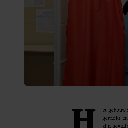
H
et gebouw z
geraakt, m
zijn gevall