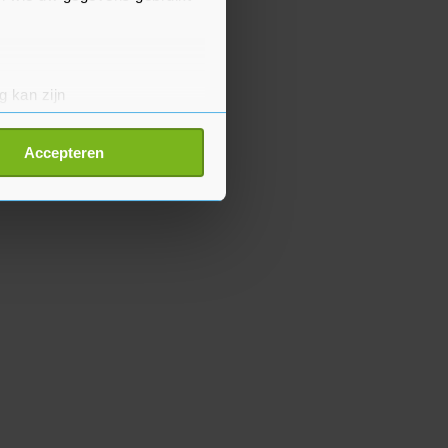
g kan zijn
erprinting)
t
detailgedeelte
in. U kunt uw
Accepteren
p onze cookiepagina kun je