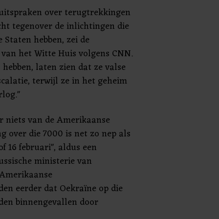
 uitspraken over terugtrekkingen
cht tegenover de inlichtingen die
 Staten hebben, zei de
s van het Witte Huis volgens CNN.
j hebben, laten zien dat ze valse
alatie, terwijl ze in het geheim
log."
r niets van de Amerikaanse
ng over die 7000 is net zo nep als
of 16 februari", aldus een
ssische ministerie van
 Amerikaanse
iden eerder dat Oekraïne op die
den binnengevallen door