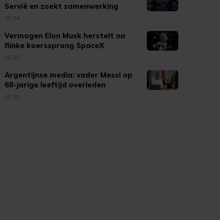
Servië en zoekt samenwerking
15:54
Vermogen Elon Musk herstelt na
flinke koerssprong SpaceX
15:42
Argentijnse media: vader Messi op
68-jarige leeftijd overleden
15:19