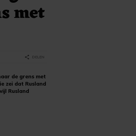
ns met
share
DELEN
aar de grens met
ie zei dat Rusland
ijl Rusland