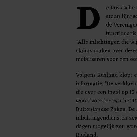
D
e Russische
staan lijnre
de Verenigde
functionari
"Alle inlichtingen die wi
claims maken over de-esc
mobiliseren voor een oor
Volgens Rusland klopt e
informatie. "De verklari
die over een inval op 15 
woordvoerder van het Ru
Buitenlandse Zaken. De
inlichtingendiensten ze
dagen mogelijk zou wor
Rusland.