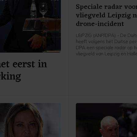
Speciale radar voo
vliegveld Leipzig 
drone-incident
LEIPZIG (ANP/DPA) - De Duits
heeft volgens het Duitse pe
DPA een speciale radar op h
vliegveld van Leipzig en Hall
et eerst in
geplaatst. Het gaat volgens
mediaberichten om een Echo
rking
systeem dat drones van gro
afstand kan zien aankomen.