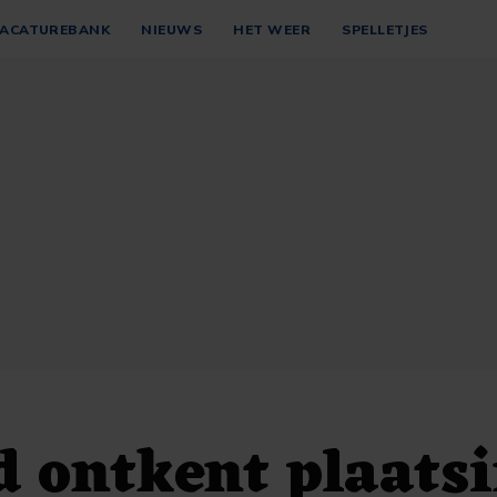
ACATUREBANK
NIEUWS
HET WEER
SPELLETJES
 ontkent plaats