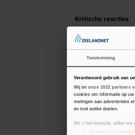
Kritische reacties
De Russische autoriteit
troepen weghalen bij de
vrijgegeven waarop te z
legervoertuigen weg wor
Toestemming
internationaal al tot kr
details zijn gedeeld en 
Verantwoord gebruik van u
onafhankelijke partij is 
Wij en
onze 1022 partners
v
cookies om informatie op uw 
Ook de NAVO en Duitsla
metingen aan advertenties en
bespeuren van de terugt
en met welke doelen.
Stoltenberg stelde al dat
doorgaat met de militai
Als u het toestaat, willen we
Informatie verzamelen