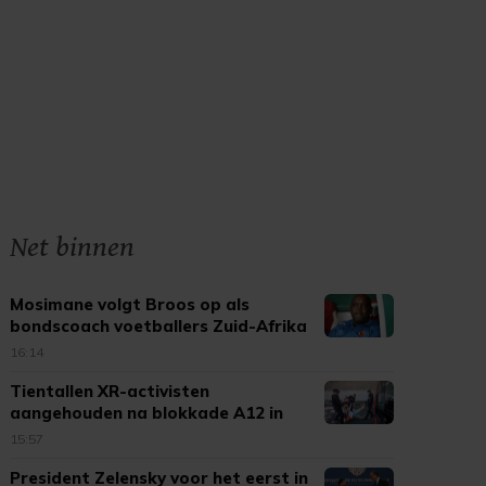
Net binnen
Mosimane volgt Broos op als
bondscoach voetballers Zuid-Afrika
16:14
Tientallen XR-activisten
aangehouden na blokkade A12 in
Den Haag
15:57
President Zelensky voor het eerst in