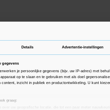
en zeggen sinds dinsdag dat ze
 grens. Ze hebben beelden
ien zou zijn dat tanks en andere
den gehaald. Dat leidde
Details
Advertentie-instellingen
itische reacties, omdat er geen
de informatie niet door een
w gegevens
bevestigd.
erwerken je persoonlijke gegevens (bijv. uw IP-adres) met behul
apparaat op te slaan en te gebruiken met als doel gepersonalise
nd zeiden woensdag nog niets te
 content, inzicht in publiek en productontwikkeling. U kunt kiez
rekking. NAVO-chef Jens
 "het er juist op lijkt dat Rusland
re opbouw".
 ook graag:
 over uw geografische locatie, die tot een paar meter nauwkeuri