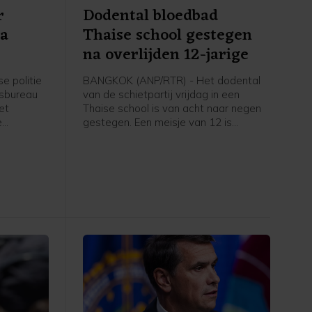
r
Dodental bloedbad
na
Thaise school gestegen
na overlijden 12-jarige
e politie
BANGKOK (ANP/RTR) - Het dodental
rsbureau
van de schietpartij vrijdag in een
et
Thaise school is van acht naar negen
e
gestegen. Een meisje van 12 is
zaterdag als gevolg van de
Shield-
schietpartij overleden, volgens de
tere
politie.