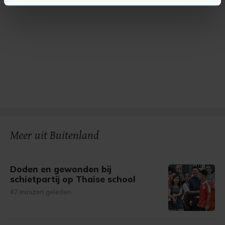
U kunt uw toestemming op elk moment wijzigen of
intrekken in de Cookieverklaring.
Met cookies werkt onze website beter en wordt jouw
bezoek makkelijker en persoonlijker. Op
onze cookiepagina kun je ons cookiebeleid bekijken en je
gemaakte keuze altijd wijzigen of intrekken.
Meer uit Buitenland
Doden en gewonden bij
schietpartij op Thaise school
47 minuten geleden