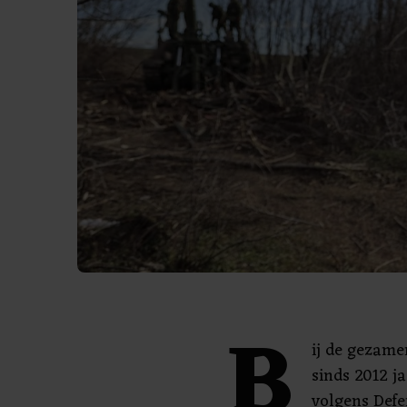
B
ij de gezame
sinds 2012 j
volgens Defen