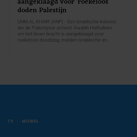
aangeklaagd voor 'roekeloos'
doden Palestijn
UMM AL KHAIR (ANP) - Een Israëlische kolonist
die de Palestijnse activist Awdah Hathaleen
om het leven bracht is aangeklaagd voor
roekeloze doodslag, melden Israëlische en
internationale media. Al Jazeera meldt op basis
ie
van de Israëlische mensenrechtenorganisatie
B'Tselem dat het de eerste keer is sinds 7
oktober 2023 dat een Israëliër is aangeklaagd
voor de dood van een Palestijn op de
Westelijke Jordaanoever.
r
TV
MOBIEL