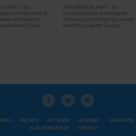
A (ANP) - De
WASHINGTON (ANP) - De
dia Civil vreest dat er
vooraanstaande Amerikaanse
 weer een heleboel
immunoloog Anthony Fauci wordt
en proberen Ceuta
minachting van het Congres
ngen. Bronnen bij de
verweten. Dit vanwege zijn
de nieuwszender 20
weigering inhoudelijke vragen te
gen dat de toestand
beantwoorden tijdens een
ciale media
hoorzitting over de coronacrisis. D
in de gaten wordt
commissie stemde donderdag of
dat 15 augustus is
hij kan worden doorverwezen naar
 datum voor een
het ministerie van Justitie om te
e intocht. Dit is "veel
worden vervolgd voor minachting
 gerucht",
van het Congres. Zoals verwacht
 een bron bij de
stemden van de aanwezigen acht
Republikeinse commissieleden voo
en vijf Democraten tegen.
URES
NIEUWS
HET WEER
INTERNET
GLASVEZEL
KLANTENSERVICE
CONTACT