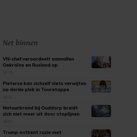
Net binnen
VN-chef veroordeelt aanvallen
Oekraïne en Rusland op
burgerdoelen
19:25
Pieterse kan zichzelf niets verwijten
na derde plek in Touretappe
19:22
Natuurbrand bij Ouddorp breidt
zich niet meer uit door stoplijnen
19:21
Trump ontkent ruzie met