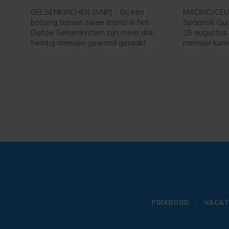
GELSENKIRCHEN (ANP) - Bij een
MADRID/CEUT
botsing tussen twee trams in het
Spaanse Guar
Duitse Gelsenkirchen zijn meer dan
15 augustus
twintig mensen gewond geraakt.
mensen kunn
Drie mensen zijn levensgevaarlijk
binnen te dri
gewond geraakt, zeven zwaar en
politie van 
veertien licht, melden plaatselijke
minutos zeg
media.
vooral op so
nauwlettend 
gehouden en 
genoemd als
nieuwe massal
meer dan een
beklemtoonde
Guardia Civil.
PRIKBORD
VACAT