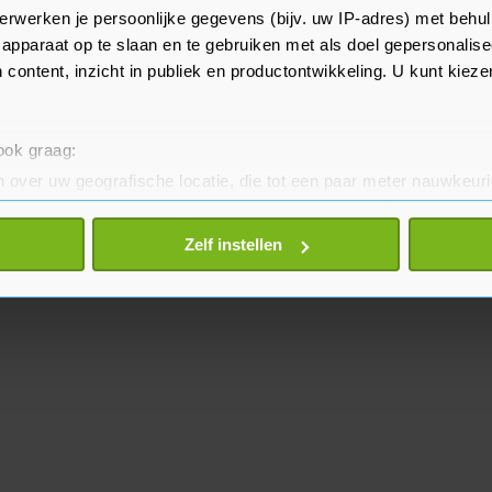
el zijn zorgen uitgesproken over
erwerken je persoonlijke gegevens (bijv. uw IP-adres) met behul
p tot vredesoverleg.
apparaat op te slaan en te gebruiken met als doel gepersonalise
 content, inzicht in publiek en productontwikkeling. U kunt kiez
 ook graag:
 over uw geografische locatie, die tot een paar meter nauwkeuri
eren door het actief te scannen op specifieke eigenschappen (fing
onlijke gegevens worden verwerkt en stel uw voorkeuren in he
Zelf instellen
jzigen of intrekken in de Cookieverklaring.
te beter en wordt jouw bezoek makkelijker en persoonlijker. O
je gemaakte keuze altijd wijzigen of intrekken.