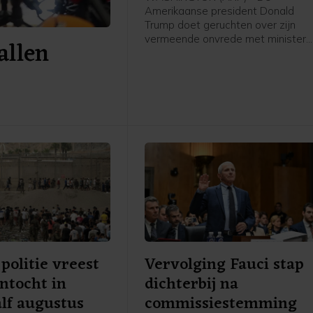
Amerikaanse president Donald
Trump doet geruchten over zijn
vermeende onvrede met minister
allen
van Defensie Pete Hegseth af als
"onwaar en totaal nergens op
gestoeld". In een bericht op Truth
Social schrijft Trump "extreem blij
te zijn met werk dat Pete Hegset
doet", om vervolgens enkele van
zijn successen op te sommen.
politie vreest
Vervolging Fauci stap
ntocht in
dichterbij na
lf augustus
commissiestemming