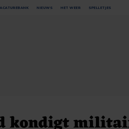
ACATUREBANK
NIEUWS
HET WEER
SPELLETJES
 kondigt militai