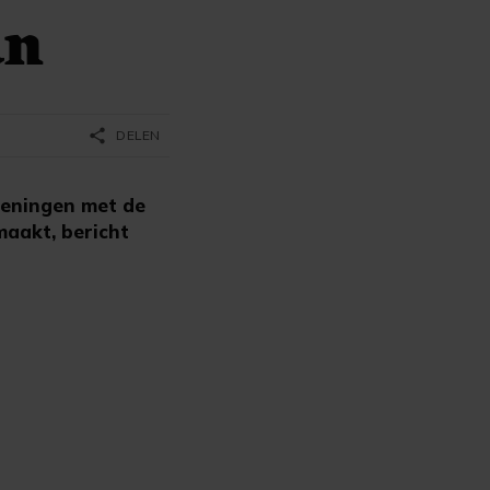
an
share
DELEN
feningen met de
maakt, bericht