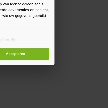
p van technologieën zoals
erde advertenties en content,
en wie uw gegevens gebruikt
g kan zijn
erprinting)
t
detailgedeelte
in. U kunt uw
Accepteren
p onze cookiepagina kun je