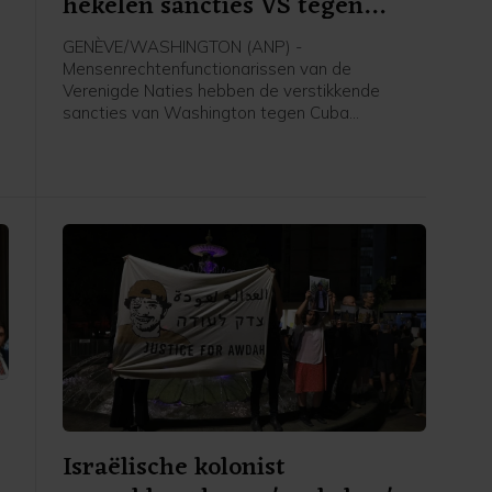
hekelen sancties VS tegen
Cuba
GENÈVE/WASHINGTON (ANP) -
Mensenrechtenfunctionarissen van de
Verenigde Naties hebben de verstikkende
sancties van Washington tegen Cuba
veroordeeld. De internationale gemeenschap
wordt opgeroepen te voorkomen dat het eiland
h
door gebrek aan eerste levensbehoeften "een
stil Gaza" wordt.
Israëlische kolonist