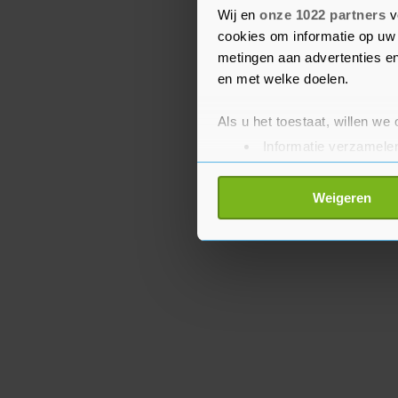
oplegt, heeft het land w
Wij en
onze 1022 partners
v
de oorlog en roept het o
cookies om informatie op uw 
metingen aan advertenties en
en met welke doelen.
Als u het toestaat, willen we
Informatie verzamelen
Uw apparaat identific
Lees meer over hoe uw perso
Weigeren
toestemming op elk moment wi
Met cookies werkt onze websi
ons cookiebeleid bekijken en 