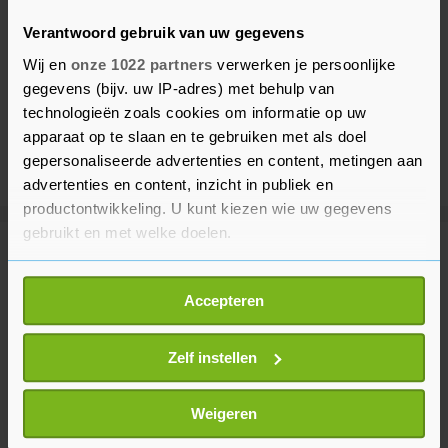
Verantwoord gebruik van uw gegevens
Wij en
onze 1022 partners
verwerken je persoonlijke
gegevens (bijv. uw IP-adres) met behulp van
technologieën zoals cookies om informatie op uw
apparaat op te slaan en te gebruiken met als doel
gepersonaliseerde advertenties en content, metingen aan
advertenties en content, inzicht in publiek en
productontwikkeling. U kunt kiezen wie uw gegevens
gebruikt en met welke doelen.
Meer uit Buitenland
Als u het toestaat, willen we ook graag:
Accepteren
Informatie verzamelen over uw geografische
Burgers gewond bij Houthi-aanval
locatie, die tot een paar meter nauwkeurig kan zijn
op Saudi-Arabië
Uw apparaat identificeren door het actief te
Zelf instellen
30 minuten geleden
scannen op specifieke eigenschappen (fingerprinting)
Lees meer over hoe uw persoonlijke gegevens worden
Weigeren
verwerkt en stel uw voorkeuren in het
detailgedeelte
in.