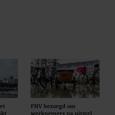
rt
FNV bezorgd om
akt
werknemers na uitstel