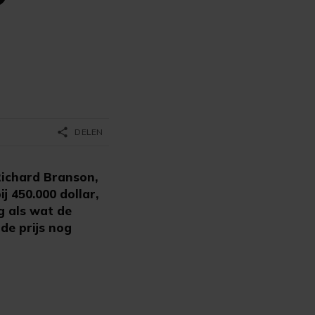
share
DELEN
Richard Branson,
j 450.000 dollar,
g als wat de
de prijs nog