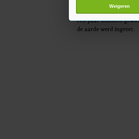
kilometer vanaf een dra
Lees meer over hoe uw perso
Weigeren
raket op eigen kracht d
toestemming op elk moment wi
een paar minuten gewich
Met cookies werkt onze websi
de aarde werd ingezet.
ons cookiebeleid bekijken en 