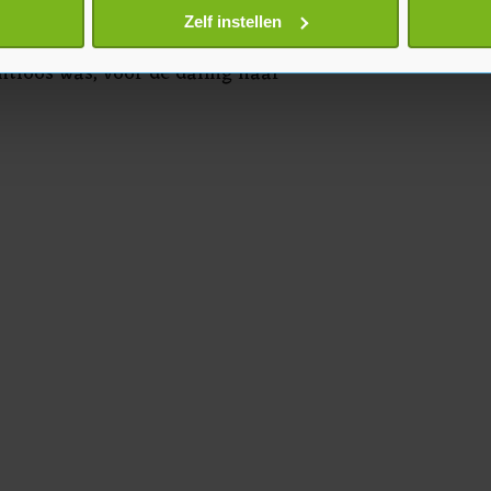
agvliegtuig. Daarna vloog de
onlijke gegevens worden verwerkt en stel uw voorkeuren in he
Zelf instellen
e ruimte in waar de bemanning
jzigen of intrekken in de Cookieverklaring.
tloos was, voor de daling naar
te beter en wordt jouw bezoek makkelijker en persoonlijker. O
je gemaakte keuze altijd wijzigen of intrekken.