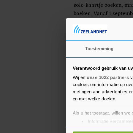
solo-kaartje boeken, ma
boeken. Vanaf 1 septem
inschrijven voor twee p
Vier personen
Toestemming
Het lijkt er verder op d
kunnen, in tegenstellin
Verantwoord gebruik van u
aantal van zes personen
raketvliegtuig VSS Unit
Wij en
onze 1022 partners
v
cookies om informatie op uw 
mee. Dat was de vierde 
metingen aan advertenties en
atmosfeer van de aarde. 
en met welke doelen.
volledig was volgeboekt
twee piloten en drie mis
Als u het toestaat, willen we
Informatie verzamelen
De Unity werd gelanceer
Uw apparaat identific