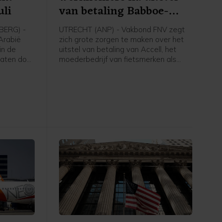
uli
van betaling Babboe-
moeder
ERG) -
UTRECHT (ANP) - Vakbond FNV zegt
-Arabië
zich grote zorgen te maken over het
in de
uitstel van betaling van Accell, het
vaten door
moederbedrijf van fietsmerken als
ten en de
Babboe en Batavus. Woensdag
 Hormuz,
meldde de internationale fietsfabrikant
na cijfers
met hoofdkantoor in Amsterdam dat
het uitstel is verleend aan zijn
gens
Nederlandse entiteiten. Dit brengt
inds 1985
voor de 234 werknemers in Nederland
nd geen
grote onzekerheid met zich mee over
hun baan, inkomen en toekomst, aldus
de grootste vakbond van Nederland.