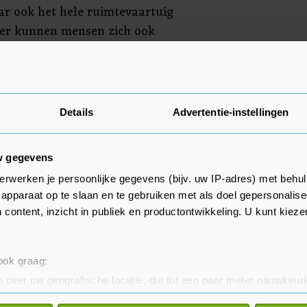
ar ook het hele ruimtevaartuig
ber kunnen mensen zich ook
lekjes die worden weggeven.
Details
Advertentie-instellingen
at in totaal nu vier mensen mee
g tot het eerder gecommuniceerde
w gegevens
. Bij de meest recente vlucht van
y gingen er maar vier mensen
erwerken je persoonlijke gegevens (bijv. uw IP-adres) met behul
apparaat op te slaan en te gebruiken met als doel gepersonalise
bemande testmissie buiten de
 content, inzicht in publiek en productontwikkeling. U kunt kiez
Het was de eerste vlucht die
. Behalve Branson vlogen ook
siespecialisten mee de ruimte in.
 ook graag:
 over uw geografische locatie, die tot een paar meter nauwkeuri
d op een hoogte van ruim 15
eren door het actief te scannen op specifieke eigenschappen (fing