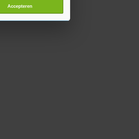
t
detailgedeelte
in. U kunt uw
Accepteren
p onze cookiepagina kun je